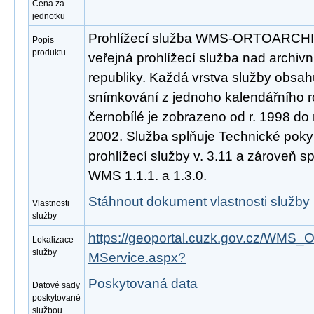
Cena za
jednotku
Prohlížecí služba WMS-ORTOARCHIV
Popis
produktu
veřejná prohlížecí služba nad archivn
republiky. Každá vrstva služby obsah
snímkování z jednoho kalendářního ro
černobílé je zobrazeno od r. 1998 do 
2002. Služba splňuje Technické pok
prohlížecí služby v. 3.11 a zároveň 
WMS 1.1.1. a 1.3.0.
Stáhnout dokument vlastnosti služby
Vlastnosti
služby
https://geoportal.cuzk.gov.cz/W
Lokalizace
služby
MService.aspx?
Poskytovaná data
Datové sady
poskytované
službou