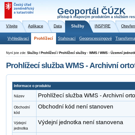
Geoportál ČÚZK
přístup k mapovým produktům a službám res
Vítejte
Aplikace
Data
Služby
INSPIRE
Otevřen
Vyhledávací
Prohlížecí
Stahovací
Geoprocessingové
Transforma
Nyní jste zde:
Služby / Prohlížecí / Prohlížecí služby - WMS / WMS - Územní jednot
Prohlížecí služba WMS - Archivní orto
Informace o produktu
Prohlížecí služba WMS - Archivní orto
Název
Obchodní kód není stanoven
Obchodní
kód
Výdejní jednotka není stanovena
Výdejní
jednotka