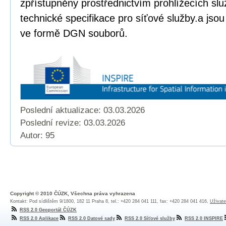
zpřístupněny prostřednictvím prohlížecích sl
technické specifikace pro síťové služby.a jso
ve formě DGN souborů.
Poslední aktualizace: 03.03.2026
Poslední revize:
03.03.2026
Autor: 95
Copyright © 2010 ČÚZK, Všechna práva vyhrazena
Kontakt: Pod sídlištěm 9/1800, 182 11 Praha 8, tel.: +420 284 041 111, fax: +420 284 041 416,
Uživate
RSS 2.0 Geoportál ČÚZK
RSS 2.0 Aplikace
RSS 2.0 Datové sady
RSS 2.0 Síťové služby
RSS 2.0 INSPIRE