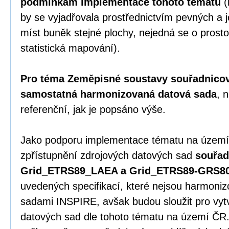
podmínkám implementace tohoto tématu
(
by se vyjadřovala prostřednictvím pevných 
míst buněk stejné plochy, nejedná se o prosto
statistická mapování).
Pro téma Zeměpisné soustavy souřadnicový
samostatná harmonizovaná datová sada
, 
referenční, jak je popsáno výše.
Jako podporu implementace tématu na území
zpřístupnění zdrojových datových sad
souřad
Grid_ETRS89_LAEA a Grid_ETRS89-GRS8
uvedených specifikací, které nejsou harmoni
sadami INSPIRE, avšak budou sloužit pro vy
datových sad dle tohoto tématu na území ČR.