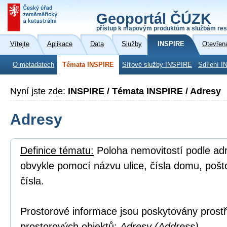
Geoportál ČÚZK
přístup k mapovým produktům a službám res
Vítejte
Aplikace
Data
Služby
INSPIRE
Otevřen
O metadatech
Témata INSPIRE
Síťové služby INSPIRE
Sdílení I
Nyní jste zde:
INSPIRE / Témata INSPIRE / Adresy
Adresy
Definice tématu:
Poloha nemovitostí podle adre
obvykle pomocí názvu ulice, čísla domu, poš
čísla.
Prostorové informace jsou poskytovány prostř
prostorových objektů:
Adresy (Address).