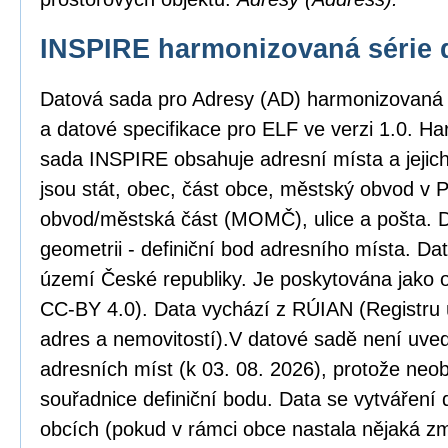
INSPIRE harmonizovaná série 
Datová sada pro Adresy (AD) harmonizovaná
a datové specifikace pro ELF ve verzi 1.0. H
sada INSPIRE obsahuje adresní místa a jejic
jsou stát, obec, část obce, městský obvod v
obvod/městská část (MOMČ), ulice a pošta. D
geometrii - definiční bod adresního místa. Da
území České republiky. Je poskytována jako o
CC-BY 4.0). Data vychází z RÚIAN (Registru ú
adres a nemovitostí).V datové sadě není uved
adresních míst (k 03. 08. 2026), protože neob
souřadnice definiční bodu. Data se vytváření 
obcích (pokud v rámci obce nastala nějaká zm