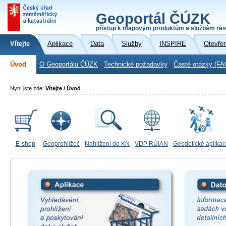
Geoportál ČÚZK
přístup k mapovým produktům a službám res
Vítejte
Aplikace
Data
Služby
INSPIRE
Otevře
Úvod
O Geoportálu ČÚZK
Technické požadavky
Časté otázky (FA
Nyní jste zde:
Vítejte / Úvod
E-shop
Geoprohlížeč
Nahlížení do KN
VDP RÚIAN
Geodetické aplika