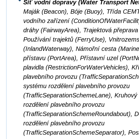
Síť vodní dopravy (Water Transport Ne
Maják (Beacon), Bóje (Buoy), Třída CEM
vodního zařízení (ConditionOfWaterFacilit
dráhy (FairwayArea), Trajektová přeprava
Používání trajektů (FerryUse), Vnitrozem
(InlandWaterway), Námořní cesta (Marin
přístavu (PortArea), Přístavní uzel (Por
plavidla (RestrictionForWaterVehicles), K
plavebního provozu (TrafficSeparationSc
systému rozdělení plavebního provozu
(TrafficSeparationSchemeLane), Kruhový
rozdělení plavebního provozu
(TrafficSeparationSchemeRoundabout), D
rozdělení plavebního provozu
(TrafficSeparationSchemeSeparator), Pos