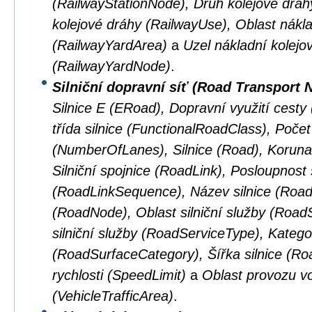
(RailwayStationNode), Druh kolejové dráhy
kolejové dráhy (RailwayUse), Oblast nákla
(RailwayYardArea)
a
Uzel nákladní kolejo
(RailwayYardNode)
.
Silniční dopravní síť (Road Transport 
Silnice E (ERoad), Dopravní využití cest
třída silnice (FunctionalRoadClass), Počet
(NumberOfLanes), Silnice (Road), Koruna 
Silniční spojnice (RoadLink), Posloupnost s
(RoadLinkSequence), Název silnice (Road
(RoadNode), Oblast silniční služby (Road
silniční služby (RoadServiceType), Kateg
(RoadSurfaceCategory), Šířka silnice (R
rychlosti (SpeedLimit)
a
Oblast provozu vo
(VehicleTrafficArea)
.