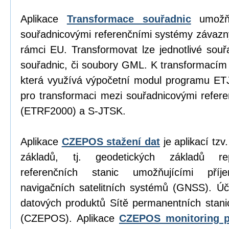
Aplikace
Transformace souřadnic
umožňu
souřadnicovými referenčními systémy závazn
rámci EU. Transformovat lze jednotlivé sou
souřadnic, či soubory GML. K transformacím
která využívá výpočetní modul programu E
pro transformaci mezi souřadnicovými refe
(ETRF2000) a S-JTSK.
Aplikace
CZEPOS stažení dat
je aplikací tz
základů, tj. geodetických základů re
referenčních stanic umožňujícími příj
navigačních satelitních systémů (GNSS). Úč
datových produktů Sítě permanentních stan
(CZEPOS). Aplikace
CZEPOS monitoring p