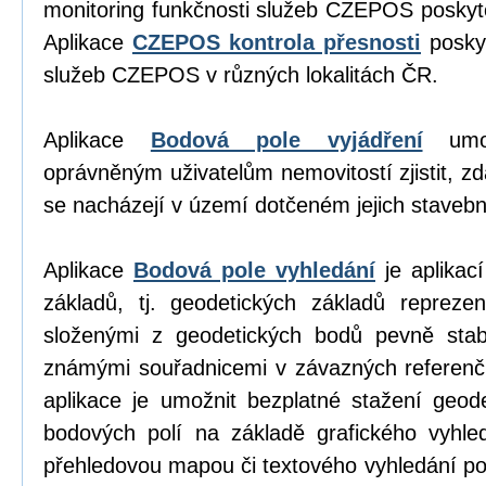
monitoring funkčnosti služeb CZEPOS poskyt
Aplikace
CZEPOS kontrola přesnosti
poskyt
služeb CZEPOS v různých lokalitách ČR.
Aplikace
Bodová pole vyjádření
umož
oprávněným uživatelům nemovitostí zjistit, z
se nacházejí v území dotčeném jejich stavební
Aplikace
Bodová pole vyhledání
je aplikací
základů, tj. geodetických základů repreze
složenými z geodetických bodů pevně stab
známými souřadnicemi v závazných referen
aplikace je umožnit bezplatné stažení geod
bodových polí na základě grafického vyhl
přehledovou mapou či textového vyhledání p