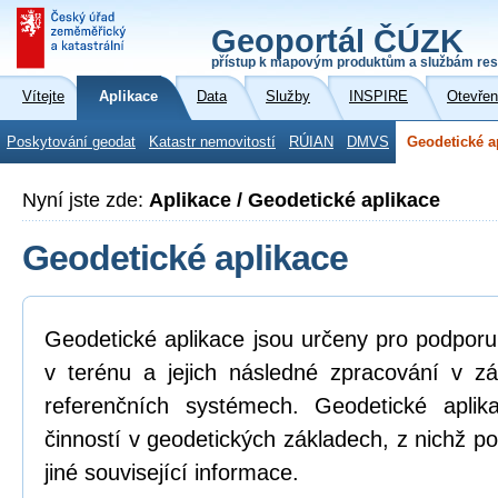
Geoportál ČÚZK
přístup k mapovým produktům a službám res
Vítejte
Aplikace
Data
Služby
INSPIRE
Otevřen
Poskytování geodat
Katastr nemovitostí
RÚIAN
DMVS
Geodetické a
Nyní jste zde:
Aplikace / Geodetické aplikace
Geodetické aplikace
Geodetické aplikace jsou určeny pro podpor
v terénu a jejich následné zpracování v z
referenčních systémech. Geodetické aplik
činností v geodetických základech, z nichž po
jiné související informace.