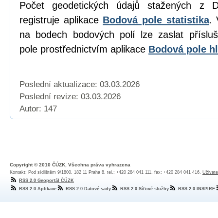
Počet geodetických údajů stažených z D
registruje aplikace
Bodová pole statistika
. 
na bodech bodových polí lze zaslat přísl
pole prostřednictvím aplikace
Bodová pole hl
Poslední aktualizace: 03.03.2026
Poslední revize:
03.03.2026
Autor: 147
Copyright © 2010 ČÚZK, Všechna práva vyhrazena
Kontakt: Pod sídlištěm 9/1800, 182 11 Praha 8, tel.: +420 284 041 111, fax: +420 284 041 416,
Uživate
RSS 2.0 Geoportál ČÚZK
RSS 2.0 Aplikace
RSS 2.0 Datové sady
RSS 2.0 Síťové služby
RSS 2.0 INSPIRE