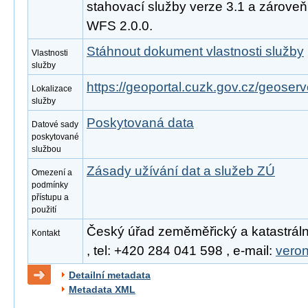
stahovací služby verze 3.1 a zárove
WFS 2.0.0.
Stáhnout dokument vlastnosti služby
Vlastnosti
služby
https://geoportal.cuzk.gov.cz/geoserv
Lokalizace
služby
Poskytovaná data
Datové sady
poskytované
službou
Zásady užívání dat a služeb ZÚ
Omezení a
podmínky
přístupu a
použití
Český úřad zeměměřický a katastráln
Kontakt
, tel: +420 284 041 598 , e-mail:
vero
Detailní metadata
Metadata XML