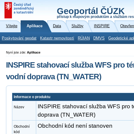
Geoportál ČÚZK
přístup k mapovým produktům a službám res
Vítejte
Aplikace
Data
Služby
INSPIRE
Otevřen
Poskytování geodat
Katastr nemovitostí
RÚIAN
DMVS
Geodetické ap
Nyní jste zde:
Aplikace
INSPIRE stahovací služba WFS pro té
vodní doprava (TN_WATER)
Informace o produktu
INSPIRE stahovací služba WFS pro t
Název
doprava (TN_WATER)
Obchodní kód není stanoven
Obchodní
kód