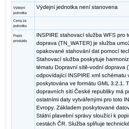
Výdejní jednotka není stanovena
Výdejní
jednotka
Cena za
jednotku
INSPIRE stahovací služba WFS pro t
Popis
produktu
doprava (TN_WATER) je služba umožň
opakované stahování dat pomocí tec
Stahovací služba poskytuje harmoni
tématu Dopravní sítě-vodní doprav
odpovídající INSPIRE xml schématu ve
poskytována ve formátu GML 3.2.1. T
dopravních sítí České republiky má 
ostatními daty vytvářenými pro toto 
Evropy. Základem poskytované datov
Státní plavební správy sloužící k pop
cestách ČR. Služba splňuje technic