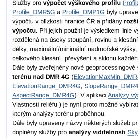
Služby pro
výpočet výškového profilu
Prof
Profile_DMR5G
a
Profile_DMP1G
byly uprave
výpočtu v blízkosti hranice ČR a přidány
rozš
výpočtu
. Při jejich použití je výsledkem linie 
rozdělená na úseky stoupání, rovinu a klesán
délky, maximální/minimální nadmořské výšky,
celkového klesání, převýšení a sklonu každé
Dále byly zveřejněny nové geoprocessingové 
terénu nad DMR 4G
(
ElevationMaxMin_DM
ElevationRange_DMR4G
,
SlopeRange_DMR
AspectRange_DMR4G
). V aplikaci
Analýzy vý
Vlastnosti reliéfu ) je nyní proto možné vybíra
kterým analýzy terénu proběhnou.
Dále byly upraveny názvy některých služeb p
doplněny služby pro
analýzy viditelnosti
Sk