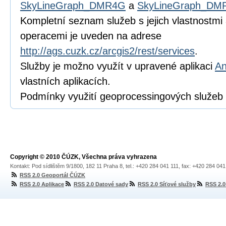
SkyLineGraph_DMR4G
a
SkyLineGraph_DM
Kompletní seznam služeb s jejich vlastnostm
operacemi je uveden na adrese
http://ags.cuzk.cz/arcgis2/rest/services
.
Služby je možno využít v upravené aplikaci
An
vlastních aplikacích.
Podmínky využití geoprocessingových služeb
Copyright © 2010 ČÚZK, Všechna práva vyhrazena
Kontakt: Pod sídlištěm 9/1800, 182 11 Praha 8, tel.: +420 284 041 111, fax: +420 284 04
RSS 2.0 Geoportál ČÚZK
RSS 2.0 Aplikace
RSS 2.0 Datové sady
RSS 2.0 Síťové služby
RSS 2.0