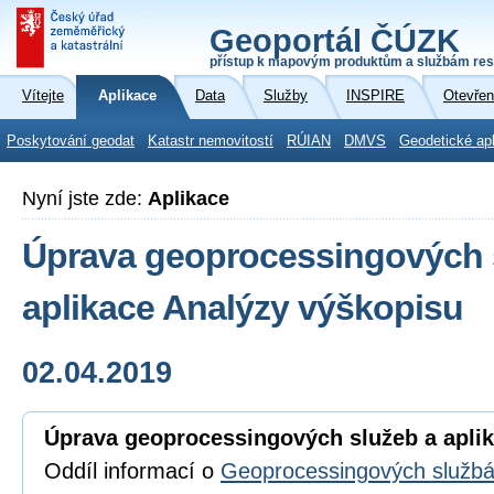
Geoportál ČÚZK
přístup k mapovým produktům a službám res
Vítejte
Aplikace
Data
Služby
INSPIRE
Otevřen
Poskytování geodat
Katastr nemovitostí
RÚIAN
DMVS
Geodetické ap
Nyní jste zde:
Aplikace
Úprava geoprocessingových 
aplikace Analýzy výškopisu
02.04.2019
Úprava geoprocessingových služeb a apli
Oddíl informací o
Geoprocessingových služb