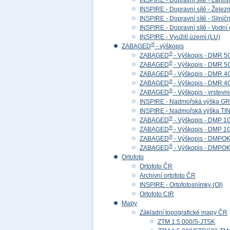
INSPIRE - Dopravní sítě - Lan
INSPIRE - Dopravní sítě - Želez
INSPIRE - Dopravní sítě - Siln
INSPIRE - Dopravní sítě - Vod
INSPIRE - Využití území (LU)
®
ZABAGED
- výškopis
®
ZABAGED
- Výškopis - DMR 5
®
ZABAGED
- Výškopis - DMR 
®
ZABAGED
- Výškopis - DMR 4
®
ZABAGED
- Výškopis - DMR 
®
ZABAGED
- Výškopis - vrstevn
INSPIRE - Nadmořská výška GR
INSPIRE - Nadmořská výška TIN
®
ZABAGED
- Výškopis - DMP 1
®
ZABAGED
- Výškopis - DMP 
®
ZABAGED
- Výškopis - DMPOK 
®
ZABAGED
- Výškopis - DMPOK
Ortofoto
Ortofoto ČR
Archivní ortofoto ČR
INSPIRE - Ortofotosnímky (OI)
Ortofoto CIR
Mapy
Základní topografické mapy ČR
ZTM 1:5 000/S-JTSK