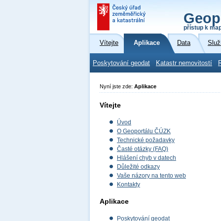
Geop
přístup k ma
Vítejte
Aplikace
Data
Služ
Poskytování geodat
Katastr nemovitostí
Nyní jste zde:
Aplikace
Vítejte
Úvod
O Geoportálu ČÚZK
Technické požadavky
Časté otázky (FAQ)
Hlášení chyb v datech
Důležité odkazy
Vaše názory na tento web
Kontakty
Aplikace
Poskytování geodat