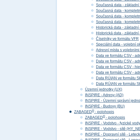
Současná data - základní
Současná data - kompletní
Současná data - kompletní 
Současná data - kompletn
Historická data - základní
Historická data - základní
Číselníky ve formátu VFR
Speciální data - volební ok
Adresní místa s volebními
Data ve formátu CSV - adr
Data ve formátu CSV - adre
Data ve formátu CSV - hier
Data ve formátu CSV - adr
Data RÚIAN ve formátu S
Data RÚIAN ve formátu SH
Územní jednotky (UX)
INSPIRE - Adresy (AD)
INSPIRE - Územní správní jedno
INSPIRE - Budovy (BU)
®
ZABAGED
- polohopis
®
ZABAGED
- polohopis
INSPIRE - Vodstvo - fyzické vod
INSPIRE - Vodstvo - sítě (HY_N
INSPIRE - Dopravní sítě - Lete