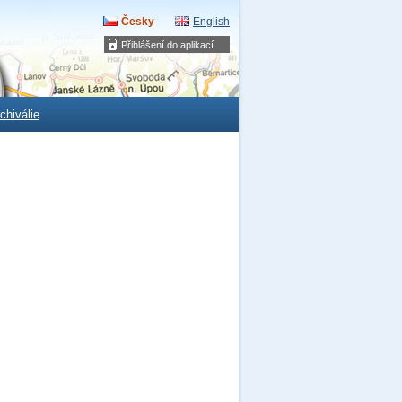
Česky
English
Přihlášení do aplikací
chiválie