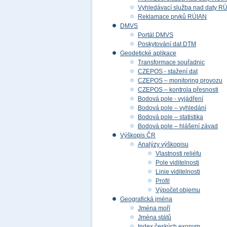
Vyhledávací služba nad daty R
Reklamace prvků RÚIAN
DMVS
Portál DMVS
Poskytování dat DTM
Geodetické aplikace
Transformace souřadnic
CZEPOS - stažení dat
CZEPOS – monitoring provozu
CZEPOS – kontrola přesnosti
Bodová pole - vyjádření
Bodová pole – vyhledání
Bodová pole – statistika
Bodová pole – hlášení závad
Výškopis ČR
Analýzy výškopisu
Vlastnosti reliéfu
Pole viditelnosti
Linie viditelnosti
Profil
Výpočet objemu
Geografická jména
Jména moří
Jména států
Index českých exonym