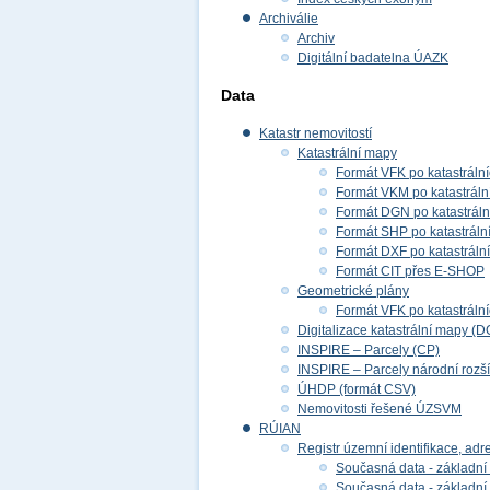
Archiválie
Archiv
Digitální badatelna ÚAZK
Data
Katastr nemovitostí
Katastrální mapy
Formát VFK po katastráln
Formát VKM po katastráln
Formát DGN po katastrál
Formát SHP po katastráln
Formát DXF po katastráln
Formát CIT přes E-SHOP
Geometrické plány
Formát VFK po katastráln
Digitalizace katastrální mapy (D
INSPIRE – Parcely (CP)
INSPIRE – Parcely národní rozš
ÚHDP (formát CSV)
Nemovitosti řešené ÚZSVM
RÚIAN
Registr územní identifikace, adr
Současná data - základní 
Současná data - základní 