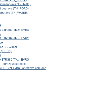
ová dráha (TN_CABLE)
niční doprava (TN_RAIL)
iční doprava (TN_ROAD)
ní doprava (TN_WATER)
G
5G ETRS89-TMzn,EVRS
G
4G ETRS89-TMzn,EVRS
ice
ID (EL GRID)
 (EL TIN)
G
1G ETRS89-TMzn,EVRS
- obrazová korelace
/ETRS89-TMzn - obrazová korelace