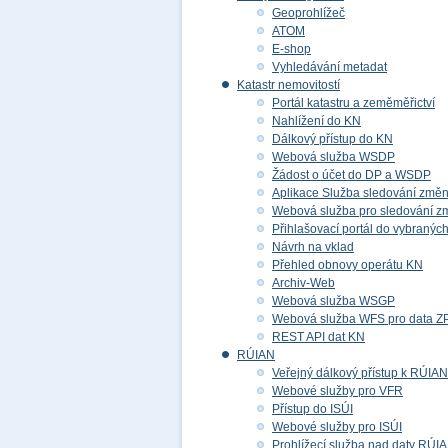
Geoprohlížeč
ATOM
E-shop
Vyhledávání metadat
Katastr nemovitostí
Portál katastru a zeměměřictví
Nahlížení do KN
Dálkový přístup do KN
Webová služba WSDP
Žádost o účet do DP a WSDP
Aplikace Služba sledování změ
Webová služba pro sledování z
Přihlašovací portál do vybraných
Návrh na vklad
Přehled obnovy operátu KN
Archiv-Web
Webová služba WSGP
Webová služba WFS pro data 
REST API dat KN
RÚIAN
Veřejný dálkový přístup k RÚIAN
Webové služby pro VFR
Přístup do ISÚI
Webové služby pro ISÚI
Prohlížecí služba nad daty RÚI