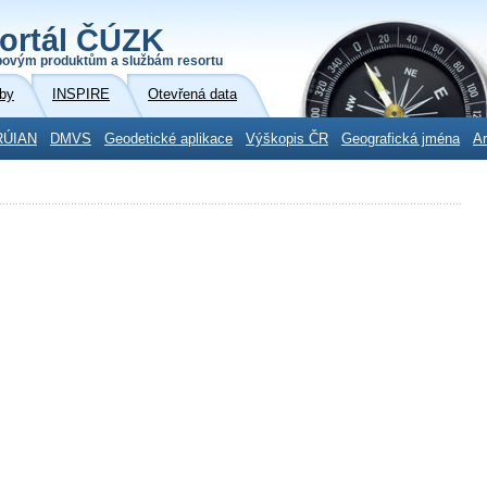
ortál ČÚZK
povým produktům a službám resortu
by
INSPIRE
Otevřená data
RÚIAN
DMVS
Geodetické aplikace
Výškopis ČR
Geografická jména
Ar