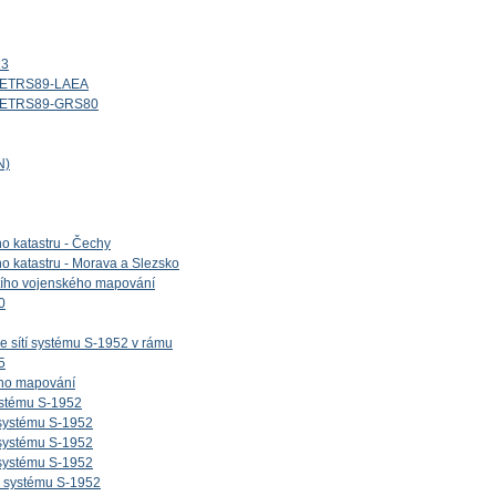
13
d_ETRS89-LAEA
id_ETRS89-GRS80
N)
ho katastru - Čechy
ho katastru - Morava a Slezsko
etího vojenského mapování
0
e sítí systému S-1952 v rámu
5
ého mapování
ystému S-1952
 systému S-1952
 systému S-1952
 systému S-1952
v systému S-1952