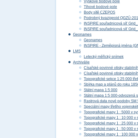
Výškové bodové pole
Tíhové bodové pole
Body sítě CZEPOS
Podrobný kvazigeoid QGZÚ-20
INSPIRE souřadnicová síť Gri
INSPIRE souřadnicová síť Gr
Geonames
Geonames
INSPIRE - Zeměpisná jména (G
LMS
Letecký měřický snímek
Archiválie
Císařské povinné otisky stabilní
Císařské povinné otisky stabilní
Topografické sekce 1:25 000 tř
Sbírka map a plánů do roku 185
Státní mapa 1:5 000
Státní mapa 1:5 000-odvozená s
Rastrová data nové podoby SM 
Speciální mapy třetího vojensk
Topografické mapy 1 : 5000 v s
Topografické mapy 1 : 10 000 v
Topografické mapy 1 : 25 000 v
Topografické mapy 1 : 50 000 v
Topografické mapy 1 : 100 000 