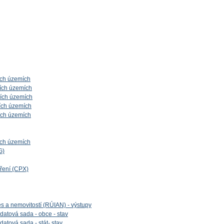
ích územích
ích územích
ních územích
ích územích
ích územích
ích územích
G)
íření (CPX)
es a nemovitostí (RÚIAN) - výstupy
datová sada - obce - stav
datová sada - stát- stav