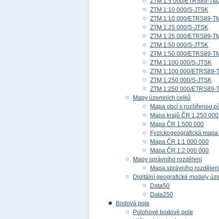
ZTM 1:5 000/ETRS89-TM
ZTM 1:10 000/S-JTSK
ZTM 1:10 000/ETRS89-T
ZTM 1:25 000/S-JTSK
ZTM 1:25 000/ETRS89-T
ZTM 1:50 000/S-JTSK
ZTM 1:50 000/ETRS89-T
ZTM 1:100 000/S-JTSK
ZTM 1:100 000/ETRS89-
ZTM 1:250 000/S-JTSK
ZTM 1:250 000/ETRS89-
Mapy územních celků
Mapa obcí s rozšířenou p
Mapa krajů ČR 1:250 000
Mapa ČR 1:500 000
Fyzickogeografická mapa
Mapa ČR 1:1 000 000
Mapa ČR 1:2 000 000
Mapy správního rozdělení
Mapa správního rozdělen
Digitální geografické modely ú
Data50
Data250
Bodová pole
Polohové bodové pole