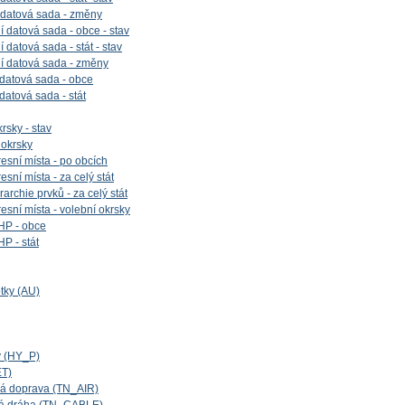
 datová sada - změny
 datová sada - obce - stav
datová sada - stát - stav
í datová sada - změny
 datová sada - obce
 datová sada - stát
rsky - stav
 okrsky
esní místa - po obcích
sní místa - za celý stát
archie prvků - za celý stát
esní místa - volební okrsky
HP - obce
P - stát
tky (AU)
y (HY_P)
ET)
cká doprava (TN_AIR)