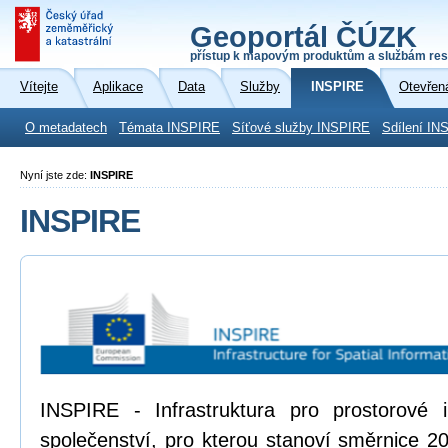
Geoportál ČÚZK
přístup k mapovým produktům a službám res
Vítejte
Aplikace
Data
Služby
INSPIRE
Otevřen
O metadatech
Témata INSPIRE
Síťové služby INSPIRE
Sdílení IN
Nyní jste zde:
INSPIRE
INSPIRE
INSPIRE - Infrastruktura pro prostorové
společenství, pro kterou stanoví směrnice 2