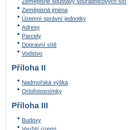
Zeměpisné soustavy souřadnicových sítí
Zeměpisná jména
Územní správní jednotky
Adresy
Parcely
Dopravní sítě
Vodstvo
Příloha II
Nadmořská výška
Ortofotosnímky
Příloha III
Budovy
Využití území