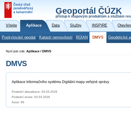
Geoportál ČÚZK
přístup k mapovým produktům a službám res
Vítejte
Aplikace
Data
Služby
INSPIRE
Otevřen
Poskytování geodat
Katastr nemovitostí
RÚIAN
DMVS
Geodetické a
Nyní jste zde:
Aplikace / DMVS
DMVS
Aplikace Informačního systému Digitální mapy veřejné správy.
Poslední aktualizace: 03.03.2026
Poslední revize:
03.03.2026
Autor: 95