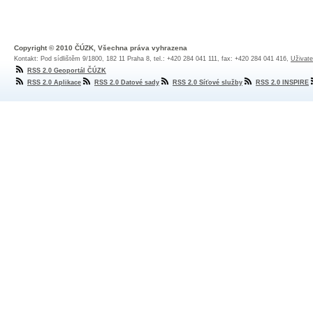
Copyright © 2010 ČÚZK, Všechna práva vyhrazena
Kontakt: Pod sídlištěm 9/1800, 182 11 Praha 8, tel.: +420 284 041 111, fax: +420 284 041 416,
Uživate
RSS 2.0 Geoportál ČÚZK
RSS 2.0 Aplikace
RSS 2.0 Datové sady
RSS 2.0 Síťové služby
RSS 2.0 INSPIRE