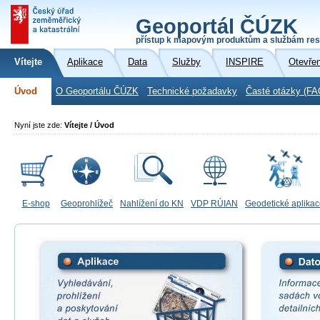
Geoportál ČÚZK
přístup k mapovým produktům a službám res
Vítejte
Aplikace
Data
Služby
INSPIRE
Otevře
Úvod
O Geoportálu ČÚZK
Technické požadavky
Časté otázky (FA
Nyní jste zde:
Vítejte / Úvod
E-shop
Geoprohlížeč
Nahlížení do KN
VDP RÚIAN
Geodetické aplika