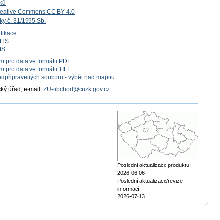
tků
reative Commons CC BY 4.0
ky č. 31/1995 Sb.
likace
MTS
MS
m pro data ve formátu PDF
m pro data ve formátu TIFF
edpřipravených souborů - výběr nad mapou
ý úřad, e-mail:
ZU-obchod@cuzk.gov.cz
Poslední aktualizace produktu:
2026-06-06
Poslední aktualizace/revize
informací:
2026-07-13