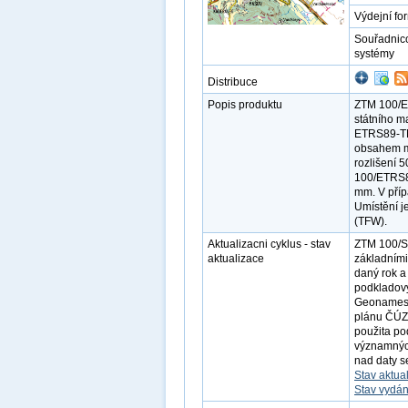
Výdejní fo
Souřadnic
systémy
Distribuce
Popis produktu
ZTM 100/ET
státního m
ETRS89-TMz
obsahem ma
rozlišení 
100/ETRS89
mm. V příp
Umístění j
(TFW).
Aktualizacni cyklus - stav
ZTM 100/S
aktualizace
základními
daný rok a
podkladov
Geonames v
plánu ČÚZK
použita po
významnýc
nad daty s
Stav aktua
Stav vydán