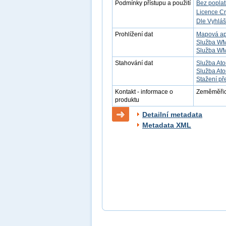
Podmínky přístupu a použití
Bez popla
Licence C
Dle Vyhláš
Prohlížení dat
Mapová ap
Služba W
Služba W
Stahování dat
Služba Ato
Služba Ato
Stažení př
Kontakt - informace o
Zeměměřick
produktu
Detailní metadata
Metadata XML