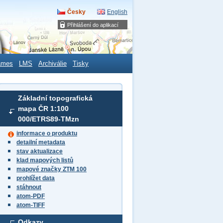
Česky
English
Přihlášení do aplikací
ames
LMS
Archiválie
Tisky
Základní topografická
mapa ČR 1:100
000/ETRS89-TMzn
informace o produktu
detailní metadata
stav aktualizace
klad mapových listů
mapové značky ZTM 100
prohlížet data
stáhnout
atom-PDF
atom-TIFF
Odkazy