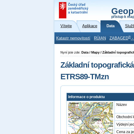
Geop
přístup k ma
Vítejte
Aplikace
Data
Služ
®
Katastr nemovitostí
RÚIAN
ZABAGED
-
Nyní jste zde:
Data / Mapy / Základní topograf
Základní topografická
ETRS89-TMzn
Informace o produktu
Název
Obchodní 
Výdejní je
Cena za j