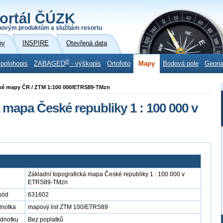
ortál ČÚZK
povým produktům a službám resortu
by
INSPIRE
Otevřená data
®
 polohopis
ZABAGED
- výškopis
Ortofoto
Mapy
Bodová pole
Geon
ické mapy ČR / ZTM 1:100 000/ETRS89-TMzn
 mapa České republiky 1 : 100 000 v
Základní topografická mapa České republiky 1 : 100 000 v
ETRS89-TMzn
kód
631602
dnotka
mapový list ZTM 100/ETRS89
ednotku
Bez poplatků