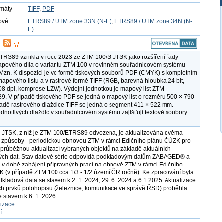
rmáty
TIFF
,
PDF
ové
ETRS89 / UTM zone 33N (N-E)
,
ETRS89 / UTM zone 34N (N-
E)
RS89 vznikla v roce 2023 ze ZTM 100/S-JTSK jako rozšíření řady
apového díla o variantu ZTM 100 v rovinném souřadnicovém systému
n. K dispozici je ve formě tiskových souborů PDF (CMYK) s kompletním
pového listu a v rastrové formě TIFF (RGB, barevná hloubka 24 bit,
508 dpi, komprese LZW). Výdejní jednotkou je mapový list ZTM
. V případě tiskového PDF se jedná o mapový list o rozměru 500 × 790
adě rastrového dlaždice TIFF se jedná o segment 411 × 522 mm.
ednotlivých dlaždic v souřadnicovém systému zajišťují textové soubory
-JTSK, z níž je ZTM 100/ETRS89 odvozena, je aktualizována dvěma
 způsoby - periodickou obnovou ZTM v rámci Edičního plánu ČÚZK pro
 průběžnou aktualizací vybraných objektů na základě aktuálních
ých dat. Stav datové série odpovídá podkladovým datům ZABAGED® a
 době zahájení přípravných prací na obnově ZTM v rámci Edičního
 (v případě ZTM 100 cca 1/3 - 1/2 území ČR ročně). Ke zpracování byla
dkladová data se stavem k 2. 1. 2024, 29. 6. 2024 a 6.1.2025. Aktualizace
h prvků polohopisu (železnice, komunikace ve správě ŘSD) proběhla
e stavem k 6. 1. 2026.
lizace
í