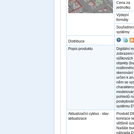
Cena za
jednotku
Výdejní
formáty
Souřadnic
systémy
Distribuce
Popis produktu
Digitální 
zobrazení 
výškových 
objekty (b
rostlinnéh
skenování 
určen k an
něm se vysk
charakteru,
modelování 
pohledů na
poskytová
systému E
Aktualizační cyklus - stav
Produkt D
aktualizace
korelace l
většině úz
Nadále bud
náhrada D