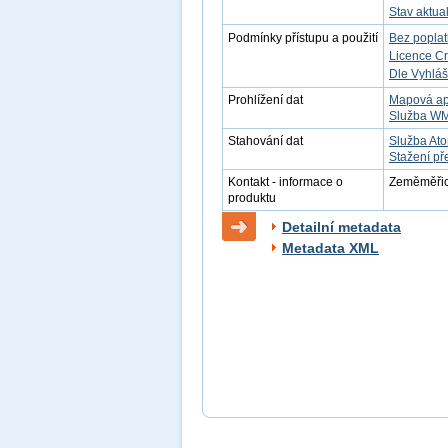
Stav aktua
Podmínky přístupu a použití
Bez popla
Licence C
Dle Vyhláš
Prohlížení dat
Mapová ap
Služba W
Stahování dat
Služba At
Stažení př
Kontakt - informace o
Zeměměřick
produktu
Detailní metadata
Metadata XML