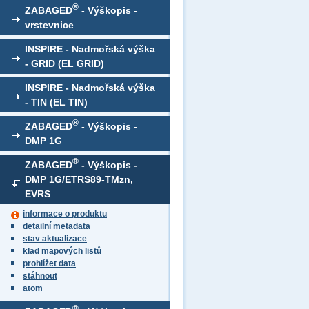
®
ZABAGED
- Výškopis -
vrstevnice
INSPIRE - Nadmořská výška
- GRID (EL GRID)
INSPIRE - Nadmořská výška
- TIN (EL TIN)
®
ZABAGED
- Výškopis -
DMP 1G
®
ZABAGED
- Výškopis -
DMP 1G/ETRS89-TMzn,
EVRS
informace o produktu
detailní metadata
stav aktualizace
klad mapových listů
prohlížet data
stáhnout
atom
®