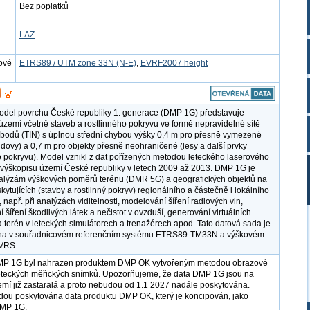
Bez poplatků
LAZ
ové
ETRS89 / UTM zone 33N (N-E)
,
EVRF2007 height
model povrchu České republiky 1. generace (DMP 1G) představuje
území včetně staveb a rostlinného pokryvu ve formě nepravidelné sítě
bodů (TIN) s úplnou střední chybou výšky 0,4 m pro přesně vymezené
udovy) a 0,7 m pro objekty přesně neohraničené (lesy a další prvky
o pokryvu). Model vznikl z dat pořízených metodou leteckého laserového
výškopisu území České republiky v letech 2009 až 2013. DMP 1G je
alýzám výškových poměrů terénu (DMR 5G) a geografických objektů na
ytujících (stavby a rostlinný pokryv) regionálního a částečně i lokálního
 např. při analýzách viditelnosti, modelování šíření radiových vln,
šíření škodlivých látek a nečistot v ovzduší, generování virtuálních
 terén v leteckých simulátorech a trenažérech apod. Tato datová sada je
na v souřadnicovém referenčním systému ETRS89-TM33N a výškovém
VRS.
MP 1G byl nahrazen produktem DMP OK vytvořeným metodou obrazové
eteckých měřických snímků. Upozorňujeme, že data DMP 1G jsou na
emí již zastaralá a proto nebudou od 1.1 2027 nadále poskytována.
ou poskytována data produktu DMP OK, který je koncipován, jako
MP 1G.