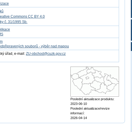
lizace
tků
reative Commons CC BY 4.0
ky č. 31/1995 Sb.
likace
MS
om
edpřipravených souborů - výběr nad mapou
ý úřad, e-mail:
ZU-obchod@cuzk.gov.cz
Poslední aktualizace produktu:
2023-06-10
Poslední aktualizace/revize
informací:
2026-04-14