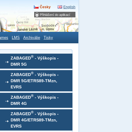
Česky
English
Přihlášení do aplikací
ames
LMS
Archiválie
Tisky
®
ZABAGED
- Výškopis -
DMR 5G
®
ZABAGED
- Výškopis -
DMR 5G/ETRS89-TMzn,
EVRS
®
ZABAGED
- Výškopis -
DMR 4G
®
ZABAGED
- Výškopis -
DMR 4G/ETRS89-TMzn,
EVRS