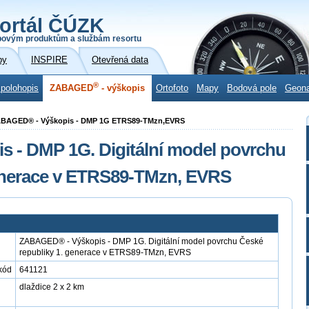
ortál ČÚZK
povým produktům a službám resortu
by
INSPIRE
Otevřená data
®
 polohopis
ZABAGED
- výškopis
Ortofoto
Mapy
Bodová pole
Geon
ZABAGED® - Výškopis - DMP 1G ETRS89-TMzn,EVRS
 - DMP 1G. Digitální model povrchu
generace v ETRS89-TMzn, EVRS
ZABAGED® - Výškopis - DMP 1G. Digitální model povrchu České
republiky 1. generace v ETRS89-TMzn, EVRS
kód
641121
dlaždice 2 x 2 km