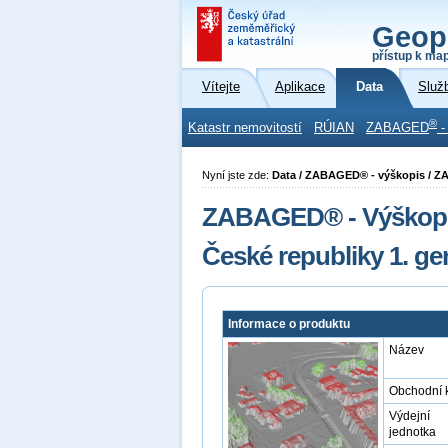
Geop
přístup k ma
Vítejte
Aplikace
Data
Služ
®
Katastr nemovitostí
RÚIAN
ZABAGED
-
Nyní jste zde:
Data / ZABAGED® - výškopis / 
ZABAGED® - Výškopis
České republiky 1. 
Informace o produktu
Název
Obchodní 
Výdejní
jednotka