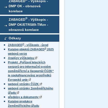
ZABAGED
- Výškopis -
DMP OK - obrazová
korelace
®
ZABAGED
- Výškopis -
DMP OK/ETRS89-TMzn -
obrazová korelace
Odkazy
®
ZABAGED
- výškopis - úvod
®
Katalog objektů ZABAGED
2025
webová verze
Analýzy výškopisu
Projekt „Pořízení leteckých
senzorů pro informační systém
zeměměřictví a Geoportál ČÚZK“
je spolufinancovánz prostředků
Evropské unie
webové stránky ČÚZK
webové stránky Zeměměřického
úřadu
předpisy a dokumenty
Katalog produkce
Zeměměřického úřadu