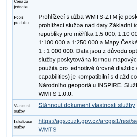
Cena za
jednotku
Prohlížecí služba WMTS-ZTM je posk
Popis
produktu
prohlížecí služba nad daty Základní
republiky pro měřítka 1:5 000, 1:10 0
1:100 000 a 1:250 000 a Mapy České 
1 : 1 000 000. Data jsou z důvodu opt
služby poskytována formou mapových
použitá pro jednotlivé úrovně dlaždic
capabilities) je kompatibilní s dlaždi
Národního geoportálu INSPIRE. Služ
WMTS 1.0.0.
Stáhnout dokument vlastnosti služby
Vlastnosti
služby
https://ags.cuzk.gov.cz/arcgis1/rest
Lokalizace
služby
WMTS