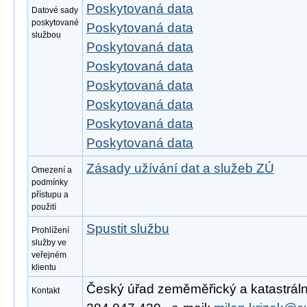
Poskytovaná data
Datové sady
poskytované
Poskytovaná data
službou
Poskytovaná data
Poskytovaná data
Poskytovaná data
Poskytovaná data
Poskytovaná data
Poskytovaná data
Zásady užívání dat a služeb ZÚ
Omezení a
podmínky
přístupu a
použití
Spustit službu
Prohlížení
služby ve
veřejném
klientu
Český úřad zeměměřický a katastrální,
Kontakt