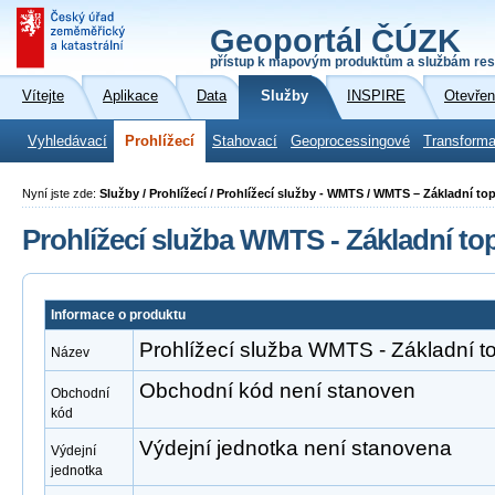
Geoportál ČÚZK
přístup k mapovým produktům a službám res
Vítejte
Aplikace
Data
Služby
INSPIRE
Otevřen
Vyhledávací
Prohlížecí
Stahovací
Geoprocessingové
Transforma
Nyní jste zde:
Služby / Prohlížecí / Prohlížecí služby - WMTS / WMTS – Základní t
Prohlížecí služba WMTS - Základní t
Informace o produktu
Prohlížecí služba WMTS - Základní 
Název
Obchodní kód není stanoven
Obchodní
kód
Výdejní jednotka není stanovena
Výdejní
jednotka