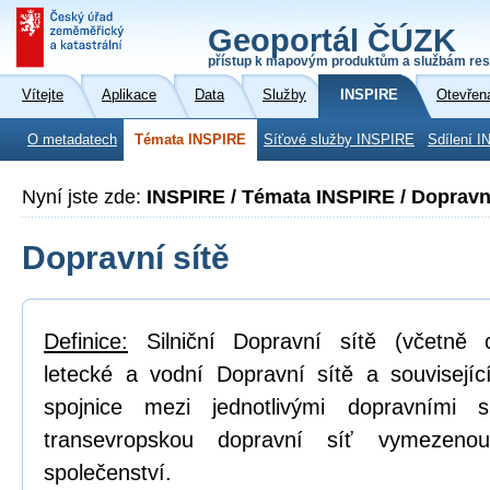
Geoportál ČÚZK
přístup k mapovým produktům a službám res
Vítejte
Aplikace
Data
Služby
INSPIRE
Otevřen
O metadatech
Témata INSPIRE
Síťové služby INSPIRE
Sdílení I
Nyní jste zde:
INSPIRE / Témata INSPIRE / Dopravní
Dopravní sítě
Definice:
Silniční Dopravní sítě (včetně cy
letecké a vodní Dopravní sítě a související 
spojnice mezi jednotlivými dopravními s
transevropskou dopravní síť vymezeno
společenství.