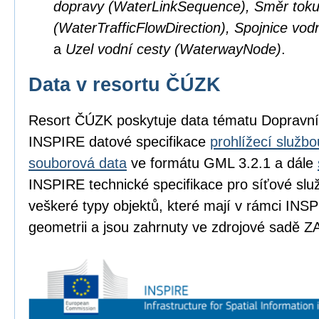
dopravy (WaterLinkSequence), Směr toku
(WaterTrafficFlowDirection), Spojnice vod
a
Uzel vodní cesty (WaterwayNode)
.
Data v resortu ČÚZK
Resort ČÚZK poskytuje data tématu Dopravní
INSPIRE datové specifikace
prohlížecí službo
souborová data
ve formátu GML 3.2.1 a dále
INSPIRE technické specifikace pro síťové slu
veškeré typy objektů, které mají v rámci INSP
geometrii a jsou zahrnuty ve zdrojové sadě