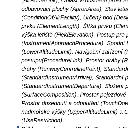
(AirRouteLink), Oblast vzdušného prostor
odbavovací plochy (ApronArea), Stav lete
(ConditionOfAirFacility), Určený bod (Des
prvku (ElementLength), Šířka prvku (El
výška letiště (FieldElevation), Postup pro p
(InstrumentApproachProcedure), Spodní 
(LowerAltitudeLimit), Navigační zařízení 
postupu(ProcedureLink), Prostor dráhy (
dráhy (RunwayCentrelinePoint), Standardní
(StandardInstrumentArrival), Standardní př
(StandardInstrumentDeparture), Složení 
(SurfaceComposition), Prostor pojezdové
Prostor dosednutí a odpoutání (TouchDown
nadmořské výšky (UpperAltitudeLimit)
a
O
(UseRestriction)
.