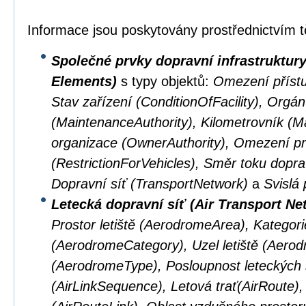
Informace jsou poskytovány prostřednictvím t
Společné prvky dopravní infrastruktu
Elements)
s typy objektů:
Omezení přístu
Stav zařízení (ConditionOfFacility), Orgá
(MaintenanceAuthority), Kilometrovník (M
organizace (OwnerAuthority), Omezení pr
(RestrictionForVehicles), Směr toku doprav
Dopravní síť (TransportNetwork)
a
Svislá 
Letecká dopravní síť (Air Transport Ne
Prostor letiště (AerodromeArea), Kategorie
(AerodromeCategory), Uzel letiště (Aerod
(AerodromeType), Posloupnost leteckých 
(AirLinkSequence), Letová trať(AirRoute), 