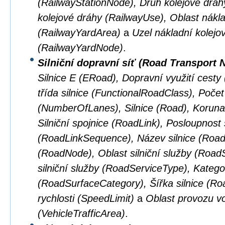
(RailwayStationNode), Druh kolejové dráhy
kolejové dráhy (RailwayUse), Oblast nákla
(RailwayYardArea)
a
Uzel nákladní kolejo
(RailwayYardNode)
.
Silniční dopravní síť (Road Transport 
Silnice E (ERoad), Dopravní využití cest
třída silnice (FunctionalRoadClass), Počet
(NumberOfLanes), Silnice (Road), Koruna 
Silniční spojnice (RoadLink), Posloupnost s
(RoadLinkSequence), Název silnice (Road
(RoadNode), Oblast silniční služby (Road
silniční služby (RoadServiceType), Kateg
(RoadSurfaceCategory), Šířka silnice (R
rychlosti (SpeedLimit)
a
Oblast provozu vo
(VehicleTrafficArea)
.