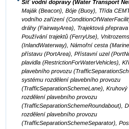
Síť vodní dopravy (Water Transport Ne
Maják (Beacon), Bóje (Buoy), Třída CEM
vodního zařízení (ConditionOfWaterFacilit
dráhy (FairwayArea), Trajektová přeprava
Používání trajektů (FerryUse), Vnitrozem
(InlandWaterway), Námořní cesta (Marin
přístavu (PortArea), Přístavní uzel (Por
plavidla (RestrictionForWaterVehicles), K
plavebního provozu (TrafficSeparationSc
systému rozdělení plavebního provozu
(TrafficSeparationSchemeLane), Kruhový
rozdělení plavebního provozu
(TrafficSeparationSchemeRoundabout), D
rozdělení plavebního provozu
(TrafficSeparationSchemeSeparator), Pos