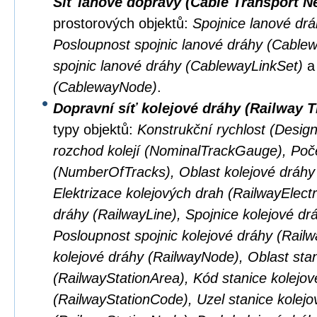
Síť lanové dopravy (Cable Transport N
prostorových objektů:
Spojnice lanové dr
Posloupnost spojnic lanové dráhy (Cabl
spojnic lanové dráhy (CablewayLinkSet)
(CablewayNode)
.
Dopravní síť kolejové dráhy (Railway 
typy objektů:
Konstrukční rychlost (Desig
rozchod kolejí (NominalTrackGauge), Poče
(NumberOfTracks), Oblast kolejové dráhy
Elektrizace kolejových drah (RailwayElectri
dráhy (RailwayLine), Spojnice kolejové dr
Posloupnost spojnic kolejové dráhy (Rail
kolejové dráhy (RailwayNode), Oblast stan
(RailwayStationArea), Kód stanice kolejov
(RailwayStationCode), Uzel stanice kolejo