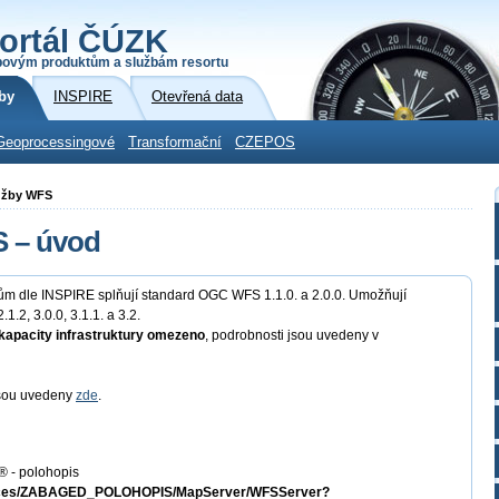
ortál ČÚZK
povým produktům a službám resortu
by
INSPIRE
Otevřená data
Geoprocessingové
Transformační
CZEPOS
lužby WFS
S – úvod
atům dle INSPIRE splňují standard OGC WFS 1.1.0. a 2.0.0. Umožňují
.1.2, 3.0.0, 3.1.1. a 3.2.
kapacity infrastruktury omezeno
, podrobnosti jsou uvedeny v
 jsou uvedeny
zde
.
 - polohopis
ervices/ZABAGED_POLOHOPIS/MapServer/WFSServer?