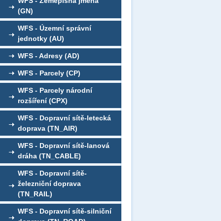
WFS - Zeměpisná jména
(GN)
WFS - Územní správní
jednotky (AU)
WFS - Adresy (AD)
WFS - Parcely (CP)
WFS - Parcely národní
rozšíření (CPX)
WFS - Dopravní sítě-letecká
doprava (TN_AIR)
WFS - Dopravní sítě-lanová
dráha (TN_CABLE)
WFS - Dopravní sítě-
železniční doprava
(TN_RAIL)
WFS - Dopravní sítě-silniční