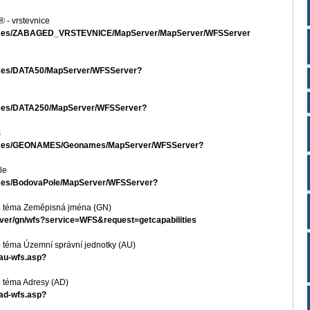
 - vrstevnice
services/ZABAGED_VRSTEVNICE/MapServer/MapServer/WFSServer
rvices/DATA50/MapServer/WFSServer?
rvices/DATA250/MapServer/WFSServer?
s
ervices/GEONAMES/Geonames/MapServer/WFSServer?
le
rvices/BodovaPole/MapServer/WFSServer?
o téma Zeměpisná jména (GN)
erver/gn/wfs?service=WFS&request=getcapabilities
 téma Územní správní jednotky (AU)
-au-wfs.asp?
 téma Adresy (AD)
-ad-wfs.asp?