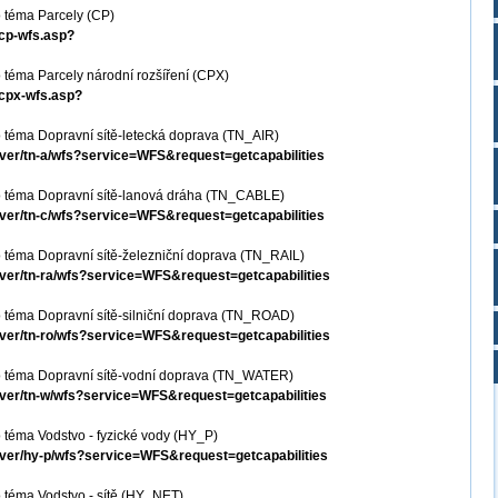
 téma Parcely (CP)
-cp-wfs.asp?
téma Parcely národní rozšíření (CPX)
-cpx-wfs.asp?
 téma Dopravní sítě-letecká doprava (TN_AIR)
erver/tn-a/wfs?service=WFS&request=getcapabilities
 téma Dopravní sítě-lanová dráha (TN_CABLE)
erver/tn-c/wfs?service=WFS&request=getcapabilities
 téma Dopravní sítě-železniční doprava (TN_RAIL)
erver/tn-ra/wfs?service=WFS&request=getcapabilities
 téma Dopravní sítě-silniční doprava (TN_ROAD)
erver/tn-ro/wfs?service=WFS&request=getcapabilities
o téma Dopravní sítě-vodní doprava (TN_WATER)
erver/tn-w/wfs?service=WFS&request=getcapabilities
téma Vodstvo - fyzické vody (HY_P)
erver/hy-p/wfs?service=WFS&request=getcapabilities
 téma Vodstvo - sítě (HY_NET)