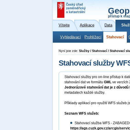
Geop
přístup k ma
Vítejte
Aplikace
Data
Služ
Vyhledávací
Prohlížecí
Stahovací
Nyní jste zde:
Služby / Stahovací / Stahovací s
Stahovací služby WF
Stahovací služby pro on-line přístup k d
stahování dat ve formátu
GML
ve verzích 2
Jednorázové stahování dat je z důvodů 
metadatech každé služby.
Příklady aplikací pro využití WFS služeb
Seznam WFS služeb:
Stahovací služba WFS - ZABAGED®
https://ags.cuzk.gov.cz/arcgis/s