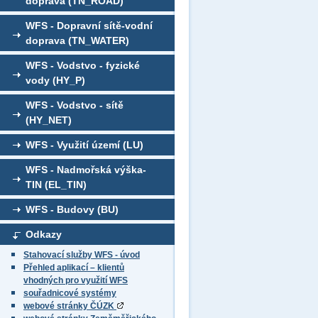
doprava (TN_ROAD)
WFS - Dopravní sítě-vodní
doprava (TN_WATER)
WFS - Vodstvo - fyzické
vody (HY_P)
WFS - Vodstvo - sítě
(HY_NET)
WFS - Využití území (LU)
WFS - Nadmořská výška-
TIN (EL_TIN)
WFS - Budovy (BU)
Odkazy
Stahovací služby WFS - úvod
Přehled aplikací – klientů
vhodných pro využití WFS
souřadnicové systémy
webové stránky ČÚZK