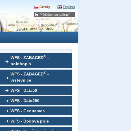
Česky
English
Přihlášení do aplikací
®
WFS - ZABAGED
-
polohopis
®
WFS - ZABAGED
-
vrstevnice
WFS - Data50
WFS - Data250
WFS - Geonames
WFS - Bodová pole