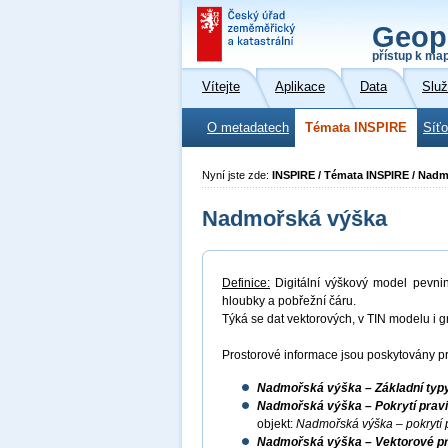
Geop
přístup k ma
Vítejte
Aplikace
Data
Slu
O metadatech
Témata INSPIRE
Síť
Nyní jste zde:
INSPIRE / Témata INSPIRE / Nad
Nadmořská výška
Definice:
Digitální výškový model pevni
hloubky a pobřežní čáru.
Týká se dat vektorových, v TIN modelu i g
Prostorové informace jsou poskytovány pr
Nadmořská výška – Základní typy
Nadmořská výška – Pokrytí pravid
objekt:
Nadmořská výška – pokrytí 
Nadmořská výška – Vektorové prv