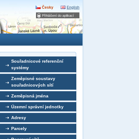
Česky
English
Přihlášení do aplikací
Souřadnicové referenční
systémy
Zeměpisné soustavy
souřadnicových sítí
Zeměpisná jména
Územní správní jednotky
Adresy
Parcely