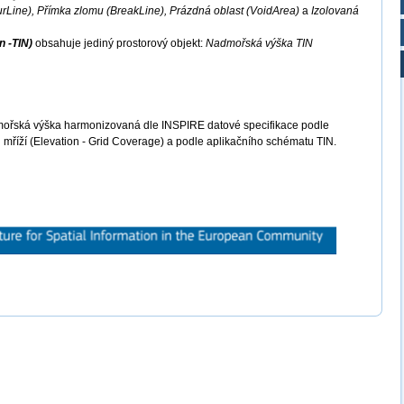
urLine), Přímka zlomu (BreakLine), Prázdná oblast (VoidArea)
a
Izolovaná
n -TIN)
obsahuje jediný prostorový objekt:
Nadmořská výška TIN
ořská výška harmonizovaná dle INSPIRE datové specifikace podle
 mříží (Elevation - Grid Coverage) a podle aplikačního schématu TIN.