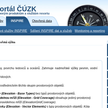
ortál ČÚZK
povým produktům a službám resortu
žby
INSPIRE
Otevřená data
ové služby INSPIRE
Sdílení INSPIRE dat a služeb
Monitoring a reporting
mořská výška
ny, povrchu ledovců a oceánů. Zahrnuje nadmořské výšky pevnin, vodní
ridových.
ostřednictvím těchto skupin prostorových objektů:
 (Elevation - Base Types)
bez typů prostorových objektů.
elnou mříží (Elevation - Grid Coverage)
obsahuje jediný prostorový
pravidelnou mříží (ElevationGridCoverage)
.
ky (Elevation - Vector Elements)
s typy prostorových objektů:
Kóta