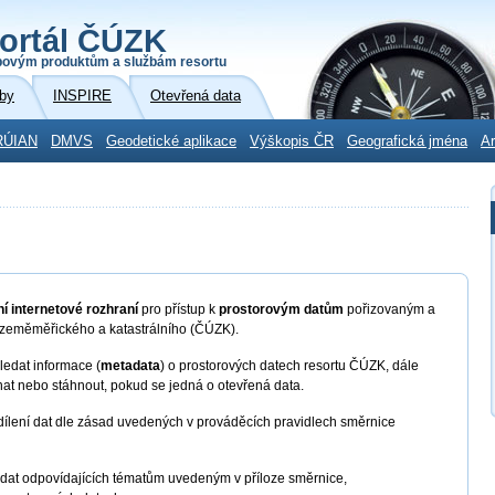
ortál ČÚZK
povým produktům a službám resortu
by
INSPIRE
Otevřená data
RÚIAN
DMVS
Geodetické aplikace
Výškopis ČR
Geografická jména
Ar
í internetové rozhraní
pro přístup k
prostorovým datům
pořizovaným a
 zeměměřického a katastrálního (ČÚZK).
edat informace (
metadata
) o prostorových datech resortu ČÚZK, dále
nat nebo stáhnout, pokud se jedná o otevřená data.
dílení dat dle zásad uvedených v prováděcích pravidlech směrnice
 dat odpovídajících tématům uvedeným v příloze směrnice,