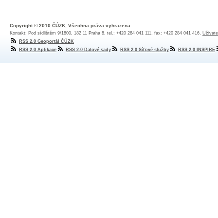
Copyright © 2010 ČÚZK, Všechna práva vyhrazena
Kontakt: Pod sídlištěm 9/1800, 182 11 Praha 8, tel.: +420 284 041 111, fax: +420 284 041 416,
Uživate
RSS 2.0 Geoportál ČÚZK
RSS 2.0 Aplikace
RSS 2.0 Datové sady
RSS 2.0 Síťové služby
RSS 2.0 INSPIRE