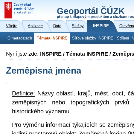
Geoportál ČÚZK
přístup k mapovým produktům a službám res
Vítejte
Aplikace
Data
Služby
INSPIRE
Otevřen
O metadatech
Témata INSPIRE
Síťové služby INSPIRE
Sdílení I
Nyní jste zde:
INSPIRE / Témata INSPIRE / Zeměpi
Zeměpisná jména
Definice:
Názvy oblastí, krajů, měst, obcí, čá
zeměpisných nebo topografických prvků
historického významu.
Pro výměnu informací týkajících se zeměpisn
jediný prostorový objekt:
Zeměpisné jméno (