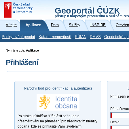
Geoportál ČÚZK
přístup k mapovým produktům a službám res
Vítejte
Aplikace
Data
Služby
INSPIRE
Otevřen
Poskytování geodat
Katastr nemovitostí
RÚIAN
DMVS
Geodetické ap
Nyní jste zde:
Aplikace
Přihlášení
Národní bod pro identifikaci a autentizaci
Přihlášení 
Přihlašovac
Po stisknutí tlačítka "Přihlásit se" budete
přesměrováni na přihlášení prostřednictvím Identity
Heslo:
občana, kde se přihlásíte Vámi zvoleným