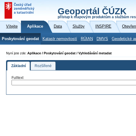
Geoportál ČÚZK
přístup k mapovým produktům a službám res
Vítejte
Aplikace
Data
Služby
INSPIRE
Otevřen
Poskytování geodat
Katastr nemovitostí
RÚIAN
DMVS
Geodetické a
Nyní jste zde:
Aplikace / Poskytování geodat / Vyhledávání metadat
Základní
Rozšířené
Fulltext