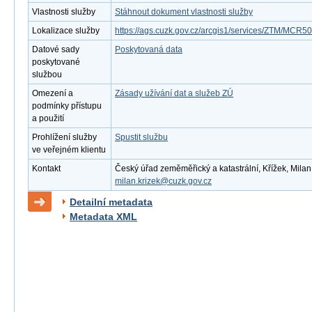
Vlastnosti služby
Stáhnout dokument vlastnosti služby
Lokalizace služby
https://ags.cuzk.gov.cz/arcgis1/services/ZTM/MC
Datové sady
Poskytovaná data
poskytované
službou
Omezení a
Zásady užívání dat a služeb ZÚ
podmínky přístupu
a použití
Prohlížení služby
Spustit službu
ve veřejném klientu
Kontakt
Český úřad zeměměřický a katastrální, Křížek, Milan 
milan.krizek@cuzk.gov.cz
Detailní metadata
Metadata XML