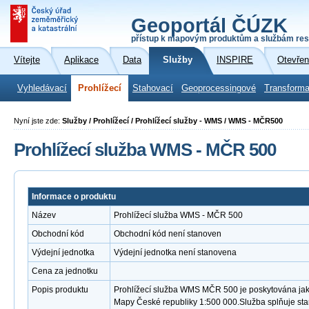
Geoportál ČÚZK
přístup k mapovým produktům a službám res
Vítejte
Aplikace
Data
Služby
INSPIRE
Otevřen
Vyhledávací
Prohlížecí
Stahovací
Geoprocessingové
Transforma
Nyní jste zde:
Služby / Prohlížecí / Prohlížecí služby - WMS / WMS - MČR500
Prohlížecí služba WMS - MČR 500
Informace o produktu
Název
Prohlížecí služba WMS - MČR 500
Obchodní kód
Obchodní kód není stanoven
Výdejní jednotka
Výdejní jednotka není stanovena
Cena za jednotku
Popis produktu
Prohlížecí služba WMS MČR 500 je poskytována jako
Mapy České republiky 1:500 000.Služba splňuje st