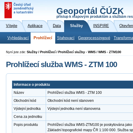
Geoportál ČÚZK
přístup k mapovým produktům a službám res
Vítejte
Aplikace
Data
Služby
INSPIRE
Otevřen
Vyhledávací
Prohlížecí
Stahovací
Geoprocessingové
Transforma
Nyní jste zde:
Služby / Prohlížecí / Prohlížecí služby - WMS / WMS - ZTM100
Prohlížecí služba WMS - ZTM 100
Informace o produktu
Název
Prohlížecí služba WMS - ZTM 100
Obchodní kód
Obchodní kód není stanoven
Výdejní jednotka
Výdejní jednotka není stanovena
Cena za jednotku
Popis produktu
Prohlížecí služba WMS-ZTM100 je poskytována jako v
Základní topografické mapy ČR 1:100 000. Služba s