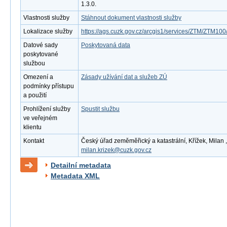
1.3.0.
Vlastnosti služby
Stáhnout dokument vlastnosti služby
Lokalizace služby
https://ags.cuzk.gov.cz/arcgis1/services/ZTM/ZTM1
Datové sady
Poskytovaná data
poskytované
službou
Omezení a
Zásady užívání dat a služeb ZÚ
podmínky přístupu
a použití
Prohlížení služby
Spustit službu
ve veřejném
klientu
Kontakt
Český úřad zeměměřický a katastrální, Křížek, Milan ,
milan.krizek@cuzk.gov.cz
Detailní metadata
Metadata XML