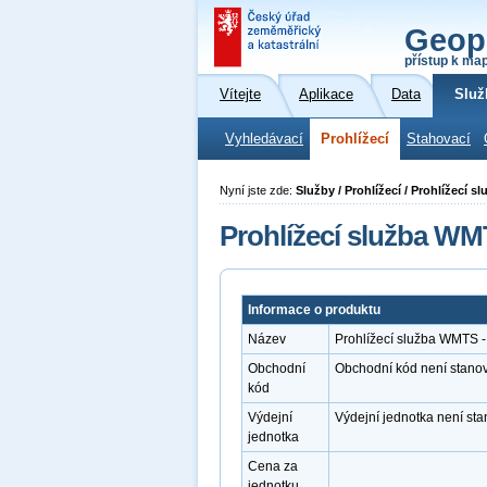
Geop
přístup k ma
Vítejte
Aplikace
Data
Služ
Vyhledávací
Prohlížecí
Stahovací
Nyní jste zde:
Služby / Prohlížecí / Prohlížecí
Prohlížecí služba WM
Informace o produktu
Název
Prohlížecí služba WMTS -
Obchodní
Obchodní kód není stano
kód
Výdejní
Výdejní jednotka není st
jednotka
Cena za
jednotku