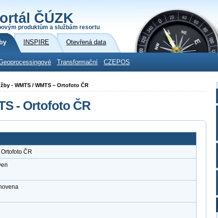
ortál ČÚZK
povým produktům a službám resortu
by
INSPIRE
Otevřená data
Geoprocessingové
Transformační
CZEPOS
 služby - WMTS / WMTS – Ortofoto ČR
TS - Ortofoto ČR
 Ortofoto ČR
ven
anovena