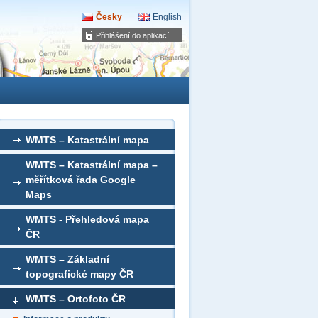
Česky
English
Přihlášení do aplikací
WMTS – Katastrální mapa
WMTS – Katastrální mapa –
měřítková řada Google
Maps
WMTS - Přehledová mapa
ČR
WMTS – Základní
topografické mapy ČR
WMTS – Ortofoto ČR