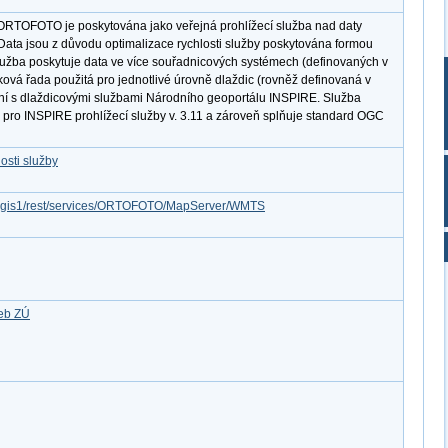
ORTOFOTO je poskytována jako veřejná prohlížecí služba nad daty
 Data jsou z důvodu optimalizace rychlosti služby poskytována formou
lužba poskytuje data ve více souřadnicových systémech (definovaných v
tková řada použitá pro jednotlivé úrovně dlaždic (rovněž definovaná v
ilní s dlaždicovými službami Národního geoportálu INSPIRE. Služba
 pro INSPIRE prohlížecí služby v. 3.11 a zároveň splňuje standard OGC
osti služby
/arcgis1/rest/services/ORTOFOTO/MapServer/WMTS
žeb ZÚ