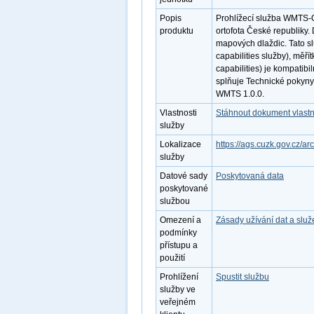
Popis
Prohlížecí služba WMTS-
produktu
ortofota České republiky.
mapových dlaždic. Tato s
capabilities služby), měří
capabilities) je kompatib
splňuje Technické pokyny
WMTS 1.0.0.
Vlastnosti
Stáhnout dokument vlastn
služby
Lokalizace
https://ags.cuzk.gov.cz
služby
Datové sady
Poskytovaná data
poskytované
službou
Omezení a
Zásady užívání dat a slu
podmínky
přístupu a
použití
Prohlížení
Spustit službu
služby ve
veřejném