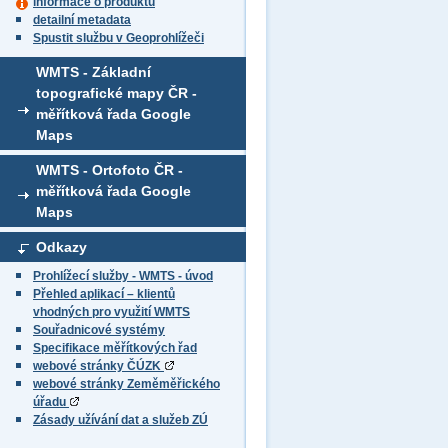
informace o produktu
detailní metadata
Spustit službu v Geoprohlížeči
WMTS - Základní
topografické mapy ČR -
měřítková řada Google
Maps
WMTS - Ortofoto ČR -
měřítková řada Google
Maps
Odkazy
Prohlížecí služby - WMTS - úvod
Přehled aplikací – klientů
vhodných pro využití WMTS
Souřadnicové systémy
Specifikace měřítkových řad
webové stránky ČÚZK
webové stránky Zeměměřického
úřadu
Zásady užívání dat a služeb ZÚ