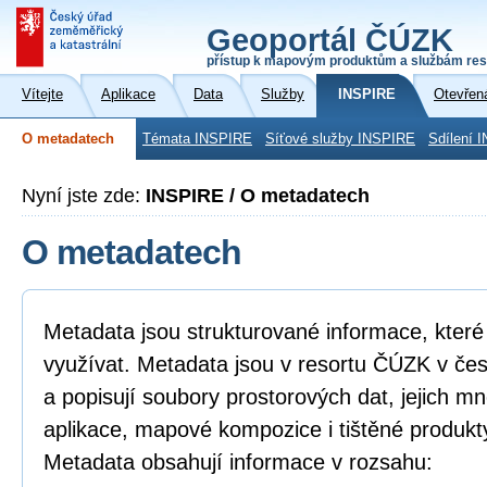
Geoportál ČÚZK
přístup k mapovým produktům a službám res
Vítejte
Aplikace
Data
Služby
INSPIRE
Otevřen
O metadatech
Témata INSPIRE
Síťové služby INSPIRE
Sdílení 
Nyní jste zde:
INSPIRE / O metadatech
O metadatech
Metadata jsou strukturované informace, které l
využívat. Metadata jsou v resortu ČÚZK v če
a popisují soubory prostorových dat, jejich mn
aplikace, mapové kompozice i tištěné produkt
Metadata obsahují informace v rozsahu: