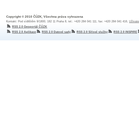
Copyright © 2010 ČÚZK, Všechna práva vyhrazena
Kontakt: Pod sídlištěm 9/1800, 182 11 Praha 8, tel.: +420 284 041 111, fax: +420 284 041 416,
Uživate
RSS 2.0 Geoportál ČÚZK
RSS 2.0 Aplikace
RSS 2.0 Datové sady
RSS 2.0 Síťové služby
RSS 2.0 INSPIRE