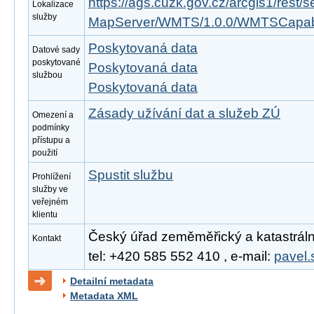
https://ags.cuzk.gov.cz/arcgis1/rest
Lokalizace
služby
MapServer/WMTS/1.0.0/WMTSCapabil
Poskytovaná data
Datové sady
poskytované
Poskytovaná data
službou
Poskytovaná data
Zásady užívání dat a služeb ZÚ
Omezení a
podmínky
přístupu a
použití
Spustit službu
Prohlížení
služby ve
veřejném
klientu
Český úřad zeměměřický a katastrální,
Kontakt
tel: +420 585 552 410 , e-mail:
pavel.
Detailní metadata
Metadata XML