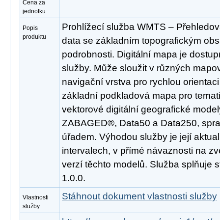
Cena za
jednotku
Prohlížecí služba WMTS – Přehledo
Popis
produktu
data se základním topografickým obs
podrobnosti. Digitální mapa je dost
služby. Může sloužit v různých mapov
navigační vrstva pro rychlou orientac
základní podkladová mapa pro temati
vektorové digitální geografické mode
ZABAGED®, Data50 a Data250, spr
úřadem. Výhodou služby je její aktua
intervalech, v přímé návaznosti na z
verzí těchto modelů. Služba splňuj
1.0.0.
Stáhnout dokument vlastnosti služby
Vlastnosti
služby