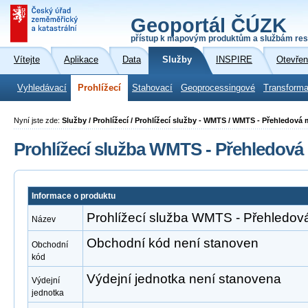
Geoportál ČÚZK
přístup k mapovým produktům a službám res
Vítejte
Aplikace
Data
Služby
INSPIRE
Otevřen
Vyhledávací
Prohlížecí
Stahovací
Geoprocessingové
Transforma
Nyní jste zde:
Služby / Prohlížecí / Prohlížecí služby - WMTS / WMTS - Přehledová
Prohlížecí služba WMTS - Přehledov
Informace o produktu
Prohlížecí služba WMTS - Přehledo
Název
Obchodní kód není stanoven
Obchodní
kód
Výdejní jednotka není stanovena
Výdejní
jednotka