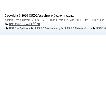
Copyright © 2010 ČÚZK, Všechna práva vyhrazena
Kontakt: Pod sídlištěm 9/1800, 182 11 Praha 8, tel.: +420 284 041 111, fax: +420 284 04
RSS 2.0 Geoportál ČÚZK
RSS 2.0 Aplikace
RSS 2.0 Datové sady
RSS 2.0 Síťové služby
RSS 2.0