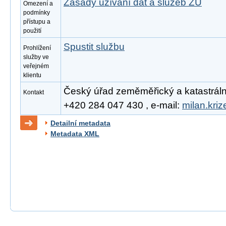
Zásady užívání dat a služeb ZÚ
Omezení a
podmínky
přístupu a
použití
Spustit službu
Prohlížení
služby ve
veřejném
klientu
Český úřad zeměměřický a katastrální, 
Kontakt
+420 284 047 430 , e-mail:
milan.kri
Detailní metadata
Metadata XML