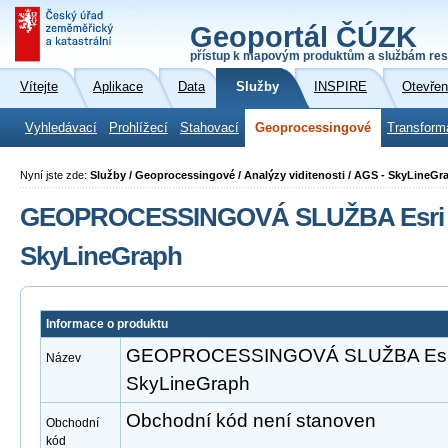
Geoportál ČÚZK
přístup k mapovým produktům a službám res
Vítejte
Aplikace
Data
Služby
INSPIRE
Otevřen
Vyhledávací
Prohlížecí
Stahovací
Geoprocessingové
Transform
Nyní jste zde:
Služby / Geoprocessingové / Analýzy viditenosti / AGS - SkyLineGr
GEOPROCESSINGOVÁ SLUŽBA Esri A
SkyLineGraph
Informace o produktu
GEOPROCESSINGOVÁ SLUŽBA Esri 
Název
SkyLineGraph
Obchodní kód není stanoven
Obchodní
kód