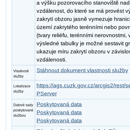
a výšku pozorovacího stanoviště nad
vzdálenost, do které se má provést vý
zakrytí obzoru jasně vymezuje hranic
území zakrytého terénními nebo pov
(tvary reliéfu, terénními nerovnostmi,
výsledné tabulky je možné sestavit gr
ukazuje míru zakrytí obzoru v závisl
vzdálenosti.
Stáhnout dokument vlastnosti služby
Vlastnosti
služby
https://ags.cuzk.gov.cz/arcgis2/rest
Lokalizace
služby
PServer
Poskytovaná data
Datové sady
poskytované
Poskytovaná data
službou
Poskytovaná data