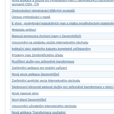
Nová aplikace a služba pro vyhledávání jmen z Geografických názvoslov
seznamů OSN - ČR
Zjednodušení objednávání tištěných produktů
Úprava vyhledávání v mapě
E-shop - poskytování katastrálních map a platba prostřednictvím platebníh
Metadata aplikací
Mapová kompozice Archivní mapy v Geoprohlížeči
Upozornění na odstávku služeb Internetového obchodu
Indikační skici stabilního katastru kompletně zpřístupněny
Prodejny map Zeměměřického úřadu
Rozšíření služby pro zpřesněné transformace
Zveřejnění aplikace pro mobilní zařízení
Nová verze aplikace Geoprohlížeč
Zveřejnění anglické verze Internetového obchodu
Sjednocení přesnosti webové služby pro zpřesněné transformace v rámci
Nové mapové okno
Nový klient Geoprohlížeč
Upozornění uživatelům Internetového obchodu
Nová aplikace Transformace souřadnic