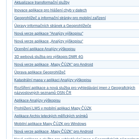
Aktualizace transformační služby
Inovace aplikace pro hlášení chyb v datech
Geoprohlížeč a informační stránky pro mobilní zařízení
Úpravy informačních stránek a Geoprohlížeče
Nová verze aplikace "Analýzy výškopisu"
Nová verze aplikace „Analýzy výškopisu“
Ocenění aplikace Analýzy výškopisu
3D webová služba pro výškopis DMR 4G
Nová verze aplikace „Mapy ČÚZK“ pro Android
Úprava aplikace Geoprohlížeč
Katastrální mapa v aplikaci Analýzy výškopisu
Rozšíření aplikace a nová služba pro vyhledávání jmen z Geografických
názvoslovných seznamů OSN ČR
Aplikace Analýzy výškopisu
Prohlížení LMS v mobilní aplikaci Mapy ČÚZK
Aplikace Archiv leteckých měřických snímků
Mobilní aplikace Mapy ČÚZK pro Windows
Nová verze aplikace „Mapy ČÚZK“ pro Android