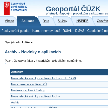
Geoportál ČÚZK
přístup k mapovým produktům a službám res
Vítejte
Aplikace
Data
Služby
INSPIRE
Otevřen
Poskytování geodat
Katastr nemovitostí
RÚIAN
DMVS
Geodetické ap
Nyní jste zde:
Aplikace
Archiv - Novinky o aplikacích
Pozn.: Odkazy a fakta v historických aktualitách neměníme.
Aktualita
Nové letecké snímky v aplikaci Archiv z roku 1979
Nová generace aplikací ZÚ
Novinka v aplikaci E-shop
Nové letecké snímky v aplikaci Archiv
Archiv