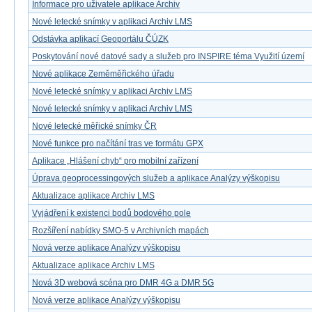
Informace pro uživatele aplikace Archiv
Nové letecké snímky v aplikaci Archiv LMS
Odstávka aplikací Geoportálu ČÚZK
Poskytování nové datové sady a služeb pro INSPIRE téma Využití území
Nové aplikace Zeměměřického úřadu
Nové letecké snímky v aplikaci Archiv LMS
Nové letecké snímky v aplikaci Archiv LMS
Nové letecké měřické snímky ČR
Nové funkce pro načítání tras ve formátu GPX
Aplikace „Hlášení chyb“ pro mobilní zařízení
Úprava geoprocessingových služeb a aplikace Analýzy výškopisu
Aktualizace aplikace Archiv LMS
Vyjádření k existenci bodů bodového pole
Rozšíření nabídky SMO-5 v Archivních mapách
Nová verze aplikace Analýzy výškopisu
Aktualizace aplikace Archiv LMS
Nová 3D webová scéna pro DMR 4G a DMR 5G
Nová verze aplikace Analýzy výškopisu