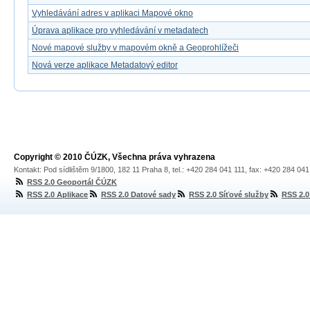
Vyhledávání adres v aplikaci Mapové okno
Úprava aplikace pro vyhledávání v metadatech
Nové mapové služby v mapovém okně a Geoprohlížeči
Nová verze aplikace Metadatový editor
Copyright © 2010 ČÚZK, Všechna práva vyhrazena
Kontakt: Pod sídlištěm 9/1800, 182 11 Praha 8, tel.: +420 284 041 111, fax: +420 284 04
RSS 2.0 Geoportál ČÚZK
RSS 2.0 Aplikace
RSS 2.0 Datové sady
RSS 2.0 Síťové služby
RSS 2.0