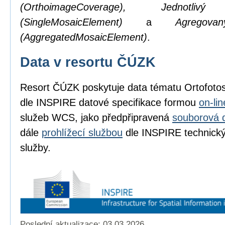
(OrthoimageCoverage), Jednotl
(SingleMosaicElement)
a
Agregov
(AggregatedMosaicElement)
.
Data v resortu ČÚZK
Resort ČÚZK poskytuje data tématu Ortofot
dle INSPIRE datové specifikace formou
on-li
služeb WCS, jako předpřipravená
souborová 
dále
prohlížecí službou
dle INSPIRE technickýc
služby.
Poslední aktualizace: 03.03.2026