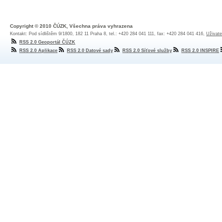
Copyright © 2010 ČÚZK, Všechna práva vyhrazena
Kontakt: Pod sídlištěm 9/1800, 182 11 Praha 8, tel.: +420 284 041 111, fax: +420 284 041 416,
Uživate
RSS 2.0 Geoportál ČÚZK
RSS 2.0 Aplikace
RSS 2.0 Datové sady
RSS 2.0 Síťové služby
RSS 2.0 INSPIRE