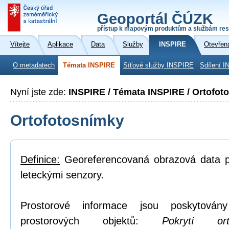
Geoportál ČÚZK
přístup k mapovým produktům a službám res
Vítejte
Aplikace
Data
Služby
INSPIRE
Otevřen
O metadatech
Témata INSPIRE
Síťové služby INSPIRE
Sdílení I
Nyní jste zde:
INSPIRE / Témata INSPIRE / Ortofot
Ortofotosnímky
Definice:
Georeferencovaná obrazová data po
leteckými senzory.
Prostorové informace jsou poskytovány
prostorových objektů:
Pokrytí or