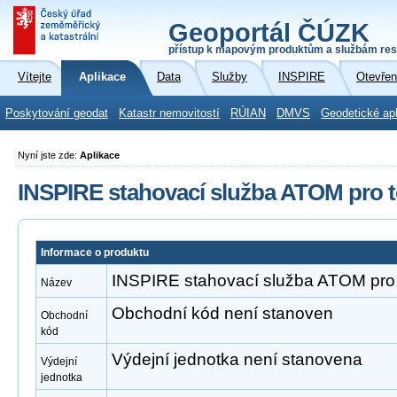
Geoportál ČÚZK
přístup k mapovým produktům a službám res
Vítejte
Aplikace
Data
Služby
INSPIRE
Otevřen
Poskytování geodat
Katastr nemovitostí
RÚIAN
DMVS
Geodetické ap
Nyní jste zde:
Aplikace
INSPIRE stahovací služba ATOM pro 
Informace o produktu
INSPIRE stahovací služba ATOM pro
Název
Obchodní kód není stanoven
Obchodní
kód
Výdejní jednotka není stanovena
Výdejní
jednotka