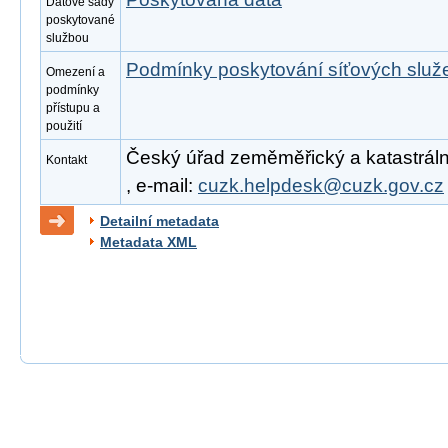
Datové sady
poskytované
službou
Podmínky poskytování síťových slu
Omezení a
podmínky
přístupu a
použití
Český úřad zeměměřický a katastrální
Kontakt
, e-mail:
cuzk.helpdesk@cuzk.gov.cz
Detailní metadata
Metadata XML