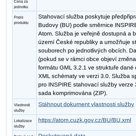
Cena za
jednotku
Stahovací služba poskytuje předpřip
Popis
produktu
Budovy (BU) podle směrnice INSPIR
Atom. Služba je veřejně dostupná a b
území České republiky a umožňuje st
souborech po jednotlivých obcích. D
(pokud se v rámci obce objeví změna
formátu GML 3.2.1 ve struktuře dané 
XML schématy ve verzi 3.0. Služba s
pro INSPIRE stahovací služby verze 3
sada komprimována (ZIP).
Stáhnout dokument vlastnosti služby
Vlastnosti
služby
https://atom.cuzk.gov.cz/BU/BU.xml
Lokalizace
služby
Poskytovaná data