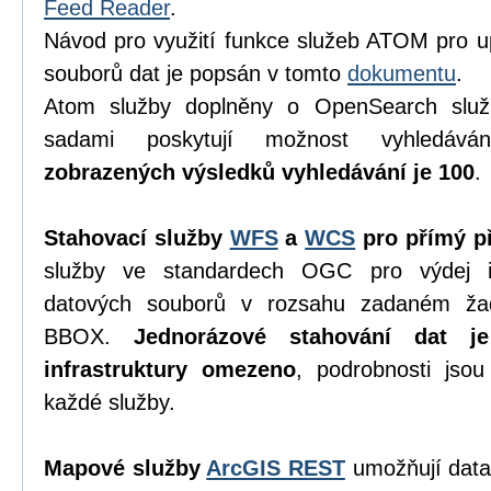
Feed Reader
.
Návod pro využití funkce služeb ATOM pro u
souborů dat je popsán v tomto
dokumentu
.
Atom služby doplněny o OpenSearch služ
sadami poskytují možnost vyhledáv
zobrazených výsledků vyhledávání je 100
.
Stahovací služby
WFS
a
WCS
pro přímý př
služby ve standardech OGC pro výdej in
datových souborů v rozsahu zadaném ža
BBOX.
Jednorázové stahování dat j
infrastruktury omezeno
, podrobnosti jso
každé služby.
Mapové služby
ArcGIS REST
umožňují data