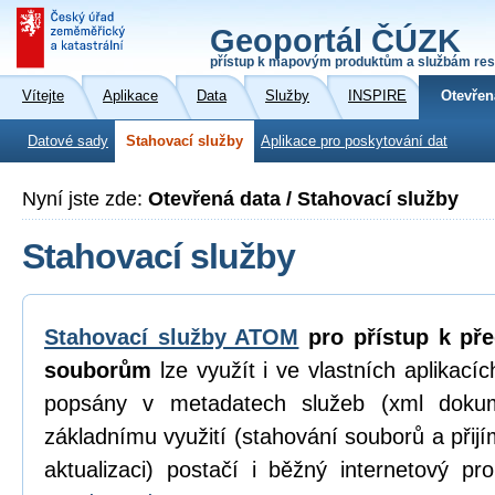
Geoportál ČÚZK
přístup k mapovým produktům a službám res
Vítejte
Aplikace
Data
Služby
INSPIRE
Otevřen
Datové sady
Stahovací služby
Aplikace pro poskytování dat
Nyní jste zde:
Otevřená data / Stahovací služby
Stahovací služby
Stahovací služby ATOM
pro přístup k př
souborům
lze využít i ve vlastních aplikací
popsány v metadatech služeb (xml dokum
základnímu využití (stahování souborů a přijí
aktualizaci) postačí i běžný internetový p