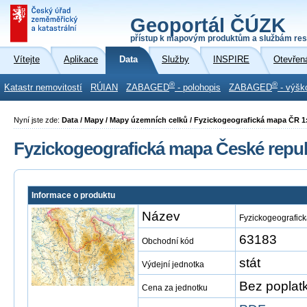
Geoportál ČÚZK
přístup k mapovým produktům a službám res
Vítejte
Aplikace
Data
Služby
INSPIRE
Otevřen
®
®
Katastr nemovitostí
RÚIAN
ZABAGED
- polohopis
ZABAGED
- výšk
Nyní jste zde:
Data / Mapy / Mapy územních celků / Fyzickogeografická mapa ČR 1
Fyzickogeografická mapa České republ
Informace o produktu
Název
Fyzickogeografick
63183
Obchodní kód
stát
Výdejní jednotka
Bez poplat
Cena za jednotku