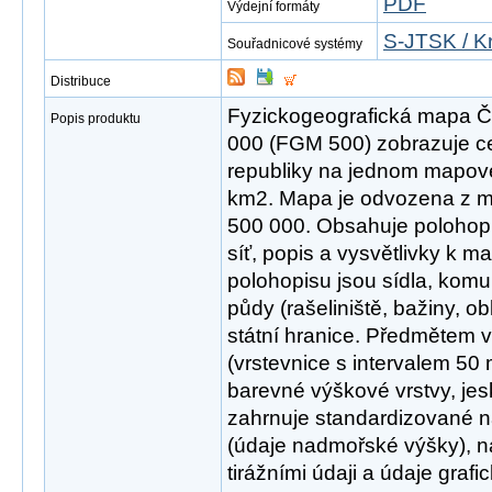
PDF
Výdejní formáty
S-JTSK / K
Souřadnicové systémy
Distribuce
Fyzickogeografická mapa Če
Popis produktu
000 (FGM 500) zobrazuje c
republiky na jednom mapovém
km2. Mapa je odvozena z m
500 000. Obsahuje polohop
síť, popis a vysvětlivky k 
polohopisu jsou sídla, komu
půdy (rašeliniště, bažiny, o
státní hranice. Předmětem vý
(vrstevnice s intervalem 50
barevné výškové vrstvy, jes
zahrnuje standardizované n
(údaje nadmořské výšky), n
tirážními údaji a údaje graf