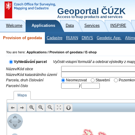
Geoportal ČÚZK
Access to map products and services
Welcome
Applications
Data
Services
INSPIRE
Provision of geodata
Cadastre
RUIAN
DMVS
Geodetic App.
Altim
You are here:
Applications / Provision of geodata / E-shop
Vyhledávání parcel
Vyčistit vstupní formulář a odebrat výsledky z map
Název/Kód obce
Název/Kód katastrálního území
Parcela, druh číslování
Neomezovat
Stavební
Pozemkov
Parcelní číslo
/
Mapa