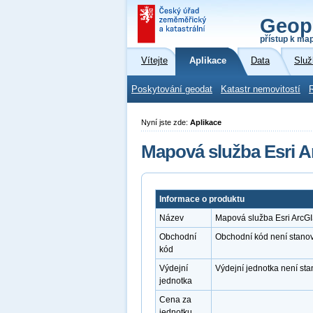
Geop
přístup k ma
Vítejte
Aplikace
Data
Služ
Poskytování geodat
Katastr nemovitostí
Nyní jste zde:
Aplikace
Mapová služba Esri A
Informace o produktu
Název
Mapová služba Esri ArcGI
Obchodní
Obchodní kód není stano
kód
Výdejní
Výdejní jednotka není st
jednotka
Cena za
jednotku