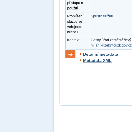
přístupu a
použití
Prohlížení
Spustit službu
služby ve
veřejném
klientu
Kontakt
Český úřad zeměměřický a k
milan.krizek@cuzk.gov.cz
Detailní metadata
Metadata XML