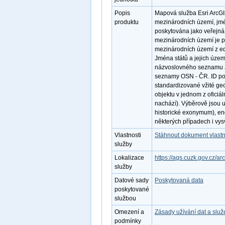
Popis
Mapová služba Esri ArcGI
produktu
mezinárodních území, jmé
poskytována jako veřejná 
mezinárodních území je 
mezinárodních území z e
Jména států a jejich územ
názvoslovného seznamu Jm
seznamy OSN - ČR. ID po
standardizované vžité ge
objektu v jednom z oficiál
nachází). Výběrově jsou 
historické exonymum), e
některých případech i vys
Vlastnosti
Stáhnout dokument vlastn
služby
Lokalizace
https://ags.cuzk.gov.cz/a
služby
Datové sady
Poskytovaná data
poskytované
službou
Omezení a
Zásady užívání dat a slu
podmínky