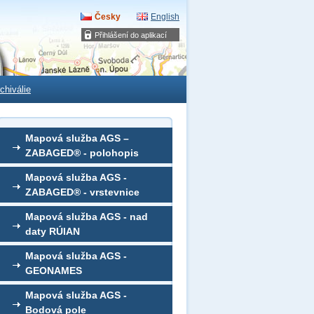
Česky
English
Přihlášení do aplikací
chiválie
Mapová služba AGS –
ZABAGED® - polohopis
Mapová služba AGS -
ZABAGED® - vrstevnice
Mapová služba AGS - nad
daty RÚIAN
Mapová služba AGS -
GEONAMES
Mapová služba AGS -
Bodová pole