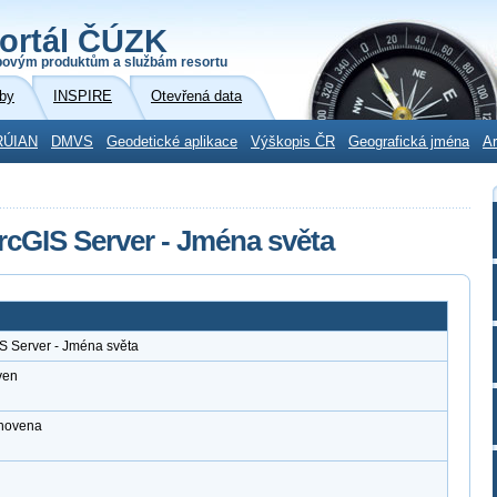
ortál ČÚZK
povým produktům a službám resortu
by
INSPIRE
Otevřená data
RÚIAN
DMVS
Geodetické aplikace
Výškopis ČR
Geografická jména
Ar
rcGIS Server - Jména světa
S Server - Jména světa
ven
anovena