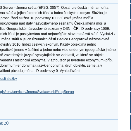
S Server - Jména světa (EPSG: 3857). Obsahuje česká jména moří a
na států a jejich územních částí a index českých exonym. Služba je
proshlížecí služba. ID podvrstvy 1008: Česká jména moří a
poskytována nad daty názvoslovného seznamu Česká jména moří a
dice Geografické názvoslovné seznamy OSN - ČR. ID podvrstvy 1009:
ních částí je poskytována nad nejnovějším stavem názvů států. Vychází z
éna států a jejich územních částí z edice Geografické názvoslovné
dvrstvy 1010: Index českých exonym. Každý objekt má jedno
ografické jméno v češtině a jedno nebo více endonym (geografické jméno
ně zavedených jazyků vyskytujících se v oblasti, ve které se objekt
uvedena i historická exonyma. V atributech je uvedeno exonymum (příp.
ndonymum (endonyma), jazyk endonyma, druh objektu, země, a v
větlení původu jména. ID podvrstvy 0: Vyhledávání
osti služby
rcgis/rest/services/JmenaSveta/world/MapServer
žeb ZÚ