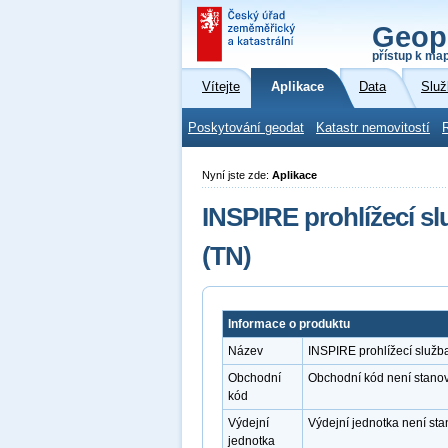
Geop
přístup k ma
Vítejte
Aplikace
Data
Služ
Poskytování geodat
Katastr nemovitostí
Nyní jste zde:
Aplikace
INSPIRE prohlížecí s
(TN)
Informace o produktu
Název
INSPIRE prohlížecí služb
Obchodní
Obchodní kód není stano
kód
Výdejní
Výdejní jednotka není st
jednotka