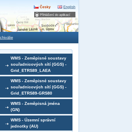
Česky
English
Přihlášení do aplikací
chiválie
WMS - Zeměpisné soustavy
souřadnicových sítí (GGS) -
Grid_ETRS89_LAEA
WMS - Zeměpisné soustavy
souřadnicových sítí (GGS) -
Grid_ETRS89-GRS80
WMS - Zeměpisná jména
(GN)
WMS - Územní správní
jednotky (AU)