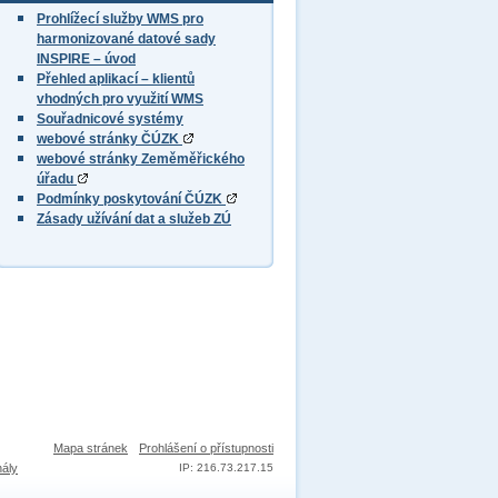
Prohlížecí služby WMS pro
harmonizované datové sady
INSPIRE – úvod
Přehled aplikací – klientů
vhodných pro využití WMS
Souřadnicové systémy
webové stránky ČÚZK
webové stránky Zeměměřického
úřadu
Podmínky poskytování ČÚZK
Zásady užívání dat a služeb ZÚ
Mapa stránek
Prohlášení o přístupnosti
nály
IP: 216.73.217.15