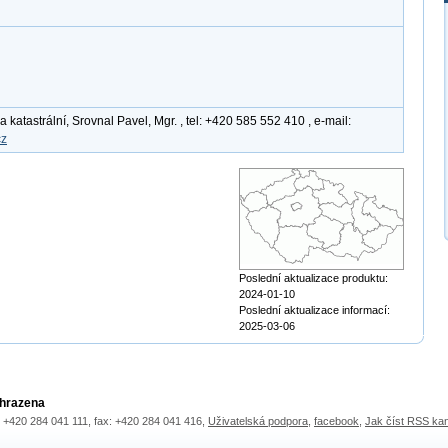
katastrální, Srovnal Pavel, Mgr. , tel: +420 585 552 410 , e-mail:
cz
Poslední aktualizace produktu:
2024-01-10
Poslední aktualizace informací:
2025-03-06
yhrazena
.: +420 284 041 111, fax: +420 284 041 416,
Uživatelská podpora
,
facebook
,
Jak číst RSS ka