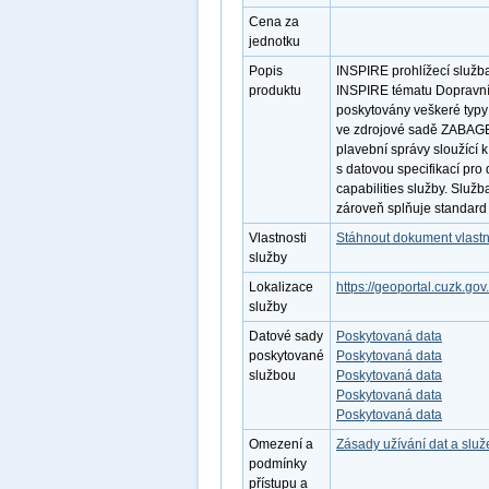
Cena za
jednotku
Popis
INSPIRE prohlížecí služb
produktu
INSPIRE tématu Dopravní 
poskytovány veškeré typy 
ve zdrojové sadě ZABAGED
plavební správy sloužící 
s datovou specifikací pro
capabilities služby. Služ
zároveň splňuje standard
Vlastnosti
Stáhnout dokument vlastn
služby
Lokalizace
https://geoportal.cuzk.
služby
Datové sady
Poskytovaná data
poskytované
Poskytovaná data
službou
Poskytovaná data
Poskytovaná data
Poskytovaná data
Omezení a
Zásady užívání dat a slu
podmínky
přístupu a