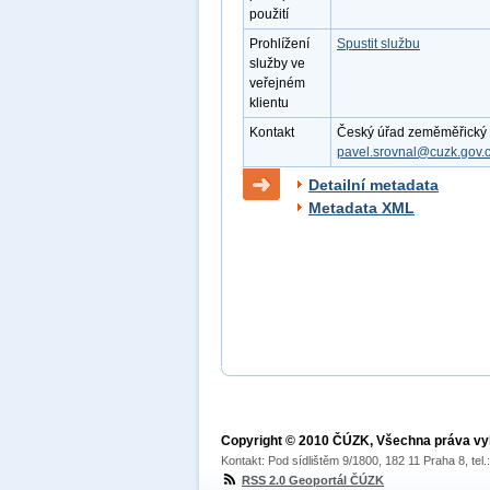
použití
Prohlížení
Spustit službu
služby ve
veřejném
klientu
Kontakt
Český úřad zeměměřický a 
pavel.srovnal@cuzk.gov.
Detailní metadata
Metadata XML
Copyright © 2010 ČÚZK, Všechna práva v
Kontakt: Pod sídlištěm 9/1800, 182 11 Praha 8, tel
RSS 2.0 Geoportál ČÚZK