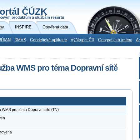
ortál ČÚZK
povým produktům a službám resortu
by
INSPIRE
Otevřená data
RÚIAN
DMVS
Geodetické aplikace
Výškopis ČR
Geografická jména
Ar
lužba WMS pro téma Dopravní sítě
a WMS pro téma Dopravní sítě (TN)
ven
anovena