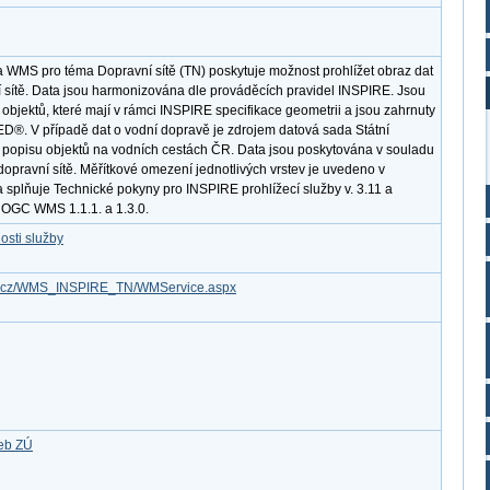
a WMS pro téma Dopravní sítě (TN) poskytuje možnost prohlížet obraz dat
sítě. Data jsou harmonizována dle prováděcích pravidel INSPIRE. Jsou
objektů, které mají v rámci INSPIRE specifikace geometrii a jsou zahrnuty
®. V případě dat o vodní dopravě je zdrojem datová sada Státní
k popisu objektů na vodních cestách ČR. Data jsou poskytována v souladu
 dopravní sítě. Měřítkové omezení jednotlivých vrstev je uvedeno v
ba splňuje Technické pokyny pro INSPIRE prohlížecí služby v. 3.11 a
 OGC WMS 1.1.1. a 1.3.0.
osti služby
gov.cz/WMS_INSPIRE_TN/WMService.aspx
žeb ZÚ