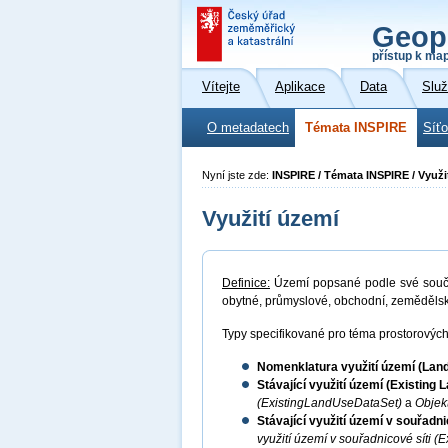
Geop
přístup k ma
Vítejte
Aplikace
Data
Slu
O metadatech
Témata INSPIRE
Síť
Nyní jste zde:
INSPIRE / Témata INSPIRE / Využi
Využití území
Definice:
Území popsané podle své souča
obytné, průmyslové, obchodní, zemědělské
Typy specifikované pro téma prostorových 
Nomenklatura využití území (La
Stávající využití území (Existing
(ExistingLandUseDataSet)
a
Objekt
Stávající využití území v souřadn
využití území v souřadnicové síti 