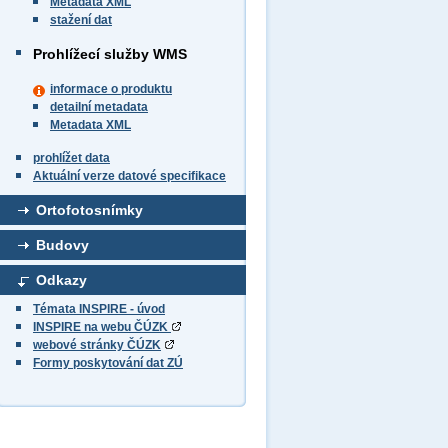
Metadata XML
stažení dat
Prohlížecí služby WMS
informace o produktu
detailní metadata
Metadata XML
prohlížet data
Aktuální verze datové specifikace
Ortofotosnímky
Budovy
Odkazy
Témata INSPIRE - úvod
INSPIRE na webu ČÚZK
webové stránky ČÚZK
Formy poskytování dat ZÚ