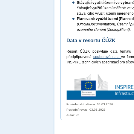
Stávající využití území ve vybra
Stávající využití území měřené v
stávajícího využití území měřenéh
Plánované využití území (Planne
(OfficialDocumentation)
,
Územní pl
územního členění (ZoningElient)
.
Data v resortu ČÚZK
Resort ČÚZK poskytuje data tématu
předpřipravená
souborová data
ve for
INSPIRE technických specifikací pro síťov
Poslední aktualizace: 03.03.2026
Poslední revize:
03.03.2026
Autor: 95