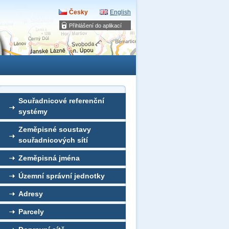
Česky
English
Přihlášení do aplikací
Souřadnicové referenční
systémy
Zeměpisné soustavy
souřadnicových sítí
Zeměpisná jména
Územní správní jednotky
Adresy
Parcely