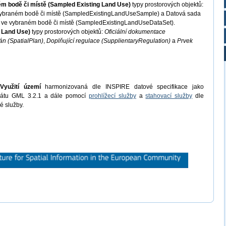
ném bodě či místě (Sampled Existing Land Use)
typy prostorových objektů:
e vybraném bodě či místě (SampledExistingLandUseSample) a Datová sada
o ve vybraném bodě či místě (SampledExistingLandUseDataSet).
d Land Use)
typy prostorových objektů:
Oficiální dokumentace
án (SpatialPlan)
,
Doplňující regulace (SupplientaryRegulation)
a
Prvek
Využití území
harmonizovaná dle INSPIRE datové specifikace jako
mátu GML 3.2.1 a dále pomocí
prohlížecí služby
a
stahovací služby
dle
é služby.