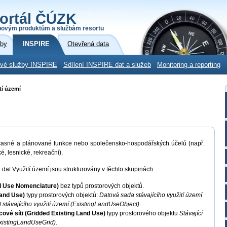
ortál ČÚZK
povým produktům a službám resortu
žby
INSPIRE
Otevřená data
ové služby INSPIRE
Sdílení INSPIRE dat a služeb
Monitoring a reporting
tí území
sné a plánované funkce nebo společensko-hospodářských účelů (např.
, lesnické, rekreační).
dat Využití území jsou strukturovány v těchto skupinách:
nd Use Nomenclature)
bez typů prostorových objektů.
 Land Use)
typy prostorových objektů:
Datová sada stávajícího využití území
 stávajícího využití území (ExistingLandUseObject)
.
icové síti (Gridded Existing Land Use)
typy prostorového objektu
Stávající
(ExistingLandUseGrid)
.