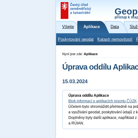
Geop
přístup k ma
Vítejte
Aplikace
Data
Služ
Poskytování geodat
Katastr nemovitostí
Nyní jste zde:
Aplikace
Úprava oddílu Aplika
15.03.2024
Úprava oddílu Aplikace
Blok informací o aplikacích resortu ČÚZK
Účelem bylo shromáždit přehledně na jed
a využívání geodat, poskytování údajů z 
Doplněny byly další aplikace, například 
a RÚIAN.