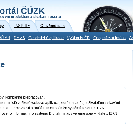
ortál ČÚZK
povým produktům a službám resortu
by
INSPIRE
Otevřená data
RÚIAN
DMVS
Geodetické aplikace
Výškopis ČR
Geografická jména
Ar
ce
byl kompletně přepracován.
nom místě veškeré webové aplikace, které usnadňují uživatelům získávání
katastru nemovitostí a dalších informačních systémů resortu ČÚZK.
z nového informačního systému Digitální mapy veřejné správy, dále z ISKN