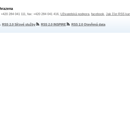
yhrazena
.: +420 284 041 111, fax: +420 284 041 416,
Uživatelská podpora
,
facebook
,
Jak číst RSS ka
RSS 2.0 Síťové služby
RSS 2.0 INSPIRE
RSS 2.0 Otevřená data