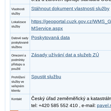
Stáhnout dokument vlastnosti služby
Vlastnosti
služby
https://geoportal.cuzk.gov.cz/W
Lokalizace
služby
MService.aspx
Poskytovaná data
Datové sady
poskytované
službou
Zásady užívání dat a služeb ZÚ
Omezení a
podmínky
přístupu a
použití
Spustit službu
Prohlížení
služby ve
veřejném
klientu
Český úřad zeměměřický a katastrální
Kontakt
tel: +420 585 552 410 , e-mail:
pavel.