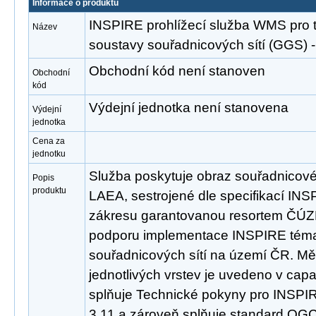
Informace o produktu
INSPIRE prohlížecí služba WMS pro
Název
soustavy souřadnicových sítí (GGS
Obchodní kód není stanoven
Obchodní
kód
Výdejní jednotka není stanovena
Výdejní
jednotka
Cena za
jednotku
Služba poskytuje obraz souřadnicov
Popis
produktu
LAEA, sestrojené dle specifikací INSP
zákresu garantovanou resortem ČÚZK
podporu implementace INSPIRE tém
souřadnicových sítí na území ČR. Mě
jednotlivých vrstev je uvedeno v capab
splňuje Technické pokyny pro INSPIRE
3.11 a zároveň splňuje standard OGC