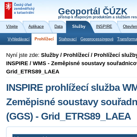
Geoportál ČÚZK
přístup k mapovým produktům a službám res
Vítejte
Aplikace
Data
Služby
INSPIRE
Otevřen
Vyhledávací
Prohlížecí
Stahovací
Geoprocessingové
Transforma
Nyní jste zde:
Služby / Prohlížecí / Prohlížecí slu
INSPIRE / WMS - Zeměpisné soustavy souřadnicov
Grid_ETRS89_LAEA
INSPIRE prohlížecí služba W
Zeměpisné soustavy souřadni
(GGS) - Grid_ETRS89_LAEA