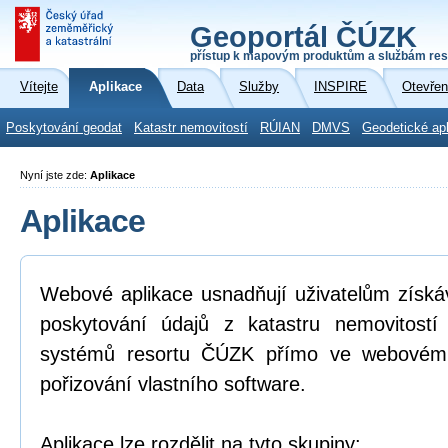
Geoportál ČÚZK
přístup k mapovým produktům a službám res
Vítejte
Aplikace
Data
Služby
INSPIRE
Otevřen
Poskytování geodat
Katastr nemovitostí
RÚIAN
DMVS
Geodetické ap
Nyní jste zde:
Aplikace
Aplikace
Webové aplikace usnadňují uživatelům získá
poskytování údajů z katastru nemovitostí
systémů resortu ČÚZK přímo ve webovém p
pořizování vlastního software.
Aplikace lze rozdělit na tyto skupiny: