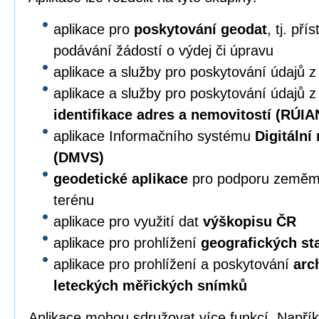
aplikace pro
poskytování geodat
, tj. př
podávání žádostí o výdej či úpravu
aplikace a služby pro poskytování údajů 
aplikace a služby pro poskytování údajů 
identifikace adres a nemovitostí (RÚIA
aplikace Informačního systému
Digitální
(DMVS)
geodetické aplikace
pro podporu zeměmě
terénu
aplikace pro využití dat
výškopisu ČR
aplikace pro prohlížení
geografických s
aplikace pro prohlížení a poskytování
arc
leteckých měřických snímků
Aplikace mohou sdružovat více funkcí. Napří