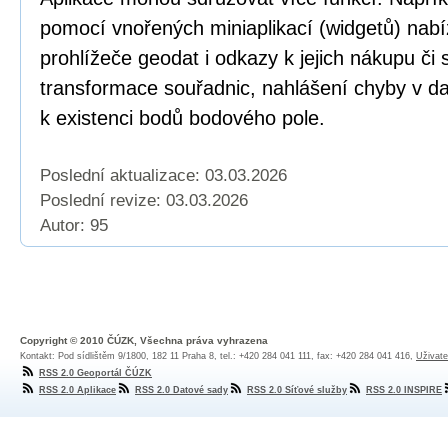
pomocí vnořených miniaplikací (widgetů) nabí
prohlížeče geodat i odkazy k jejich nákupu či
transformace souřadnic, nahlášení chyby v dat
k existenci bodů bodového pole.
Poslední aktualizace: 03.03.2026
Poslední revize:
03.03.2026
Autor: 95
Copyright © 2010 ČÚZK, Všechna práva vyhrazena
Kontakt: Pod sídlištěm 9/1800, 182 11 Praha 8, tel.: +420 284 041 111, fax: +420 284 041 416,
Uživate
RSS 2.0 Geoportál ČÚZK
RSS 2.0 Aplikace
RSS 2.0 Datové sady
RSS 2.0 Síťové služby
RSS 2.0 INSPIRE