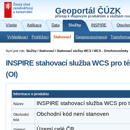
Geoportál ČÚZK
přístup k mapovým produktům a službám res
Vítejte
Aplikace
Data
Služby
INSPIRE
Otevřen
Vyhledávací
Prohlížecí
Stahovací
Geoprocessingové
Transforma
Nyní jste zde:
Služby / Stahovací / Stahovací služby WCS / WCS - Ortofotosnímky
INSPIRE stahovací služba WCS pro t
(OI)
Informace o produktu
INSPIRE stahovací služba WCS pro t
Název
Obchodní kód není stanoven
Obchodní
kód
Území celé ČR
Výdejní