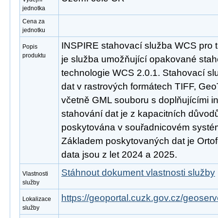
jednotka
Cena za
jednotku
INSPIRE stahovací služba WCS pro t
Popis
produktu
je služba umožňující opakované stah
technologie WCS 2.0.1. Stahovací s
dat v rastrových formátech TIFF, Ge
včetně GML souboru s doplňujícími 
stahování dat je z kapacitních důvo
poskytována v souřadnicovém syst
Základem poskytovaných dat je Ortof
data jsou z let 2024 a 2025.
Stáhnout dokument vlastnosti služby
Vlastnosti
služby
https://geoportal.cuzk.gov.cz/geoserv
Lokalizace
služby