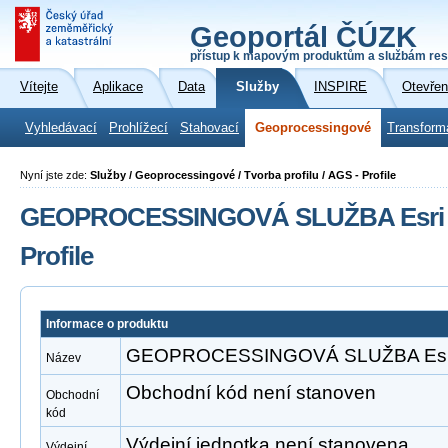
Geoportál ČÚZK
přístup k mapovým produktům a službám res
Vítejte
Aplikace
Data
Služby
INSPIRE
Otevřen
Vyhledávací
Prohlížecí
Stahovací
Geoprocessingové
Transform
Nyní jste zde:
Služby / Geoprocessingové / Tvorba profilu / AGS - Profile
GEOPROCESSINGOVÁ SLUŽBA Esri A
Profile
Informace o produktu
GEOPROCESSINGOVÁ SLUŽBA Esri Ar
Název
Obchodní kód není stanoven
Obchodní
kód
Výdejní jednotka není stanovena
Výdejní