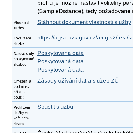
profilu je možné nastavit volitelný pa
(SampleDistance), tedy požadované roz
Stáhnout dokument vlastnosti služby
Vlastnosti
služby
https://ags.cuzk.gov.cz/arcgis2/rest/
Lokalizace
služby
Poskytovaná data
Datové sady
poskytované
Poskytovaná data
službou
Poskytovaná data
Zásady užívání dat a služeb ZÚ
Omezení a
podmínky
přístupu a
použití
Spustit službu
Prohlížení
služby ve
veřejném
klientu
Český úřad zeměměřický a katastrální, 