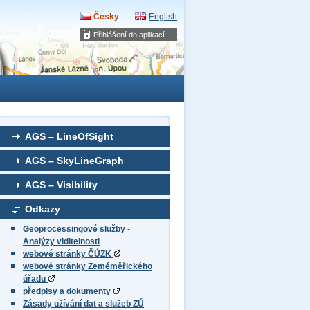
Česky
English
Přihlášení do aplikací
AGS – LineOfSight
AGS – SkyLineGraph
AGS – Visibility
Odkazy
Geoprocessingové služby -
Analýzy viditelnosti
webové stránky ČÚZK
webové stránky Zeměměřického
úřadu
předpisy a dokumenty
Zásady užívání dat a služeb ZÚ