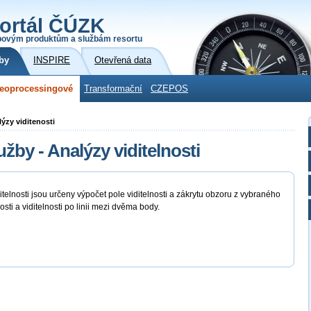
ortál ČÚZK
povým produktům a službám resortu
by
INSPIRE
Otevřená data
eoprocessingové
Transformační
CZEPOS
ýzy viditenosti
by - Analýzy viditelnosti
elnosti jsou určeny výpočet pole viditelnosti a zákrytu obzoru z vybraného
ti a viditelnosti po linii mezi dvěma body.