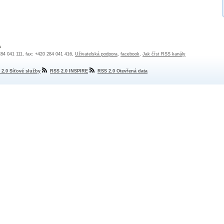
a
 284 041 111, fax: +420 284 041 416,
Uživatelská podpora
,
facebook
,
Jak číst RSS kanály
 2.0 Síťové služby
RSS 2.0 INSPIRE
RSS 2.0 Otevřená data