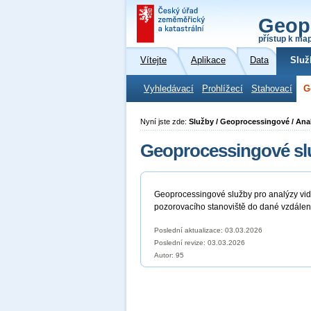
Geop
přístup k ma
Vítejte
Aplikace
Data
Služ
Vyhledávací
Prohlížecí
Stahovací
G
Nyní jste zde:
Služby / Geoprocessingové / Anal
Geoprocessingové služ
Geoprocessingové služby pro analýzy vidit
pozorovacího stanoviště do dané vzdálenos
Poslední aktualizace: 03.03.2026
Poslední revize:
03.03.2026
Autor: 95