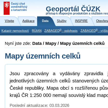
Geoportál ČÚZK
přístup k mapovým produktům a službám res
Vítejte
Aplikace
Data
Služby
INSPIRE
Otevřen
®
®
Katastr nemovitostí
RÚIAN
ZABAGED
- polohopis
ZABAGED
- výšk
Nyní jste zde:
Data / Mapy / Mapy územních celků
Mapy územních celků
Jsou zpracovány a vydávány zpravidla
jednotlivých územních celků stanovených ú
České republiky. Mapa obcí s rozšířenou pů
krajů ČR 1:250 000 nemají souvislý klad mapo
Poslední aktualizace: 03.03.2026