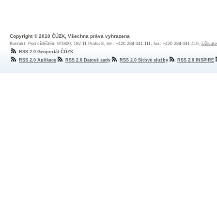
Copyright © 2010 ČÚZK, Všechna práva vyhrazena
Kontakt: Pod sídlištěm 9/1800, 182 11 Praha 8, tel.: +420 284 041 111, fax: +420 284 041 416,
Uživate
RSS 2.0 Geoportál ČÚZK
RSS 2.0 Aplikace
RSS 2.0 Datové sady
RSS 2.0 Síťové služby
RSS 2.0 INSPIRE