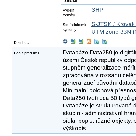
jednotku
SHP
Výdejní
formáty
S-JTSK / Krovak
Souřadnicové
systémy
UTM zone 33N (
Distribuce
Databáze Data250 je digitál
Popis produktu
území České republiky odpov
stupněm generalizace měřít
zpracována v rozsahu celéh
generalizací původní datab
Minimální polohová přesnos
Data250 tvoří cca 50 typů g
Databáze je strukturovaná 
skupin - administrativní hra
sídla, popis, různé objekty,
výškopis.