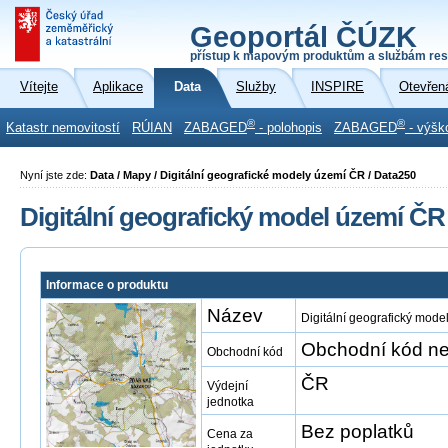
Geoportál ČÚZK
přístup k mapovým produktům a službám res
Vítejte
Aplikace
Data
Služby
INSPIRE
Otevřen
®
®
Katastr nemovitostí
RÚIAN
ZABAGED
- polohopis
ZABAGED
- výšk
Nyní jste zde:
Data / Mapy / Digitální geografické modely území ČR / Data250
Digitální geografický model území ČR
Informace o produktu
Název
Digitální geografický mod
Obchodní kód ne
Obchodní kód
ČR
Výdejní
jednotka
Bez poplatků
Cena za