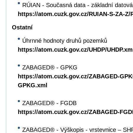
RÚIAN - Současná data - základní datov
https://atom.cuzk.gov.cz/RUIAN-S-ZA-Z
Ostatní
Úhrnné hodnoty druhů pozemků
https://atom.cuzk.gov.cz/UHDP/UHDP.xm
ZABAGED® - GPKG
https://atom.cuzk.gov.cz/ZABAGED-G
GPKG.xml
ZABAGED® - FGDB
https://atom.cuzk.gov.cz/ZABAGED-F
ZABAGED® - Výškopis - vrstevnice – SH