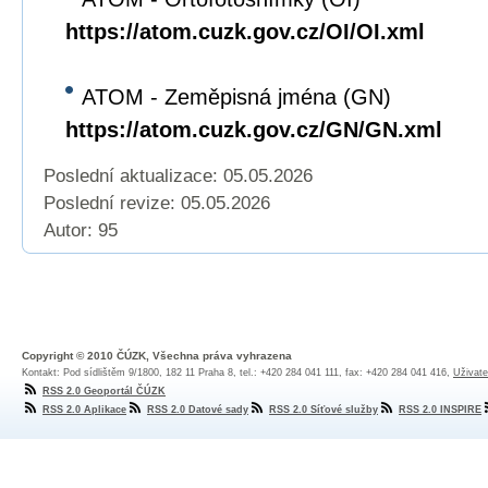
https://atom.cuzk.gov.cz/OI/OI.xml
ATOM - Zeměpisná jména (GN)
https://atom.cuzk.gov.cz/GN/GN.xml
Poslední aktualizace: 05.05.2026
Poslední revize:
05.05.2026
Autor: 95
Copyright © 2010 ČÚZK, Všechna práva vyhrazena
Kontakt: Pod sídlištěm 9/1800, 182 11 Praha 8, tel.: +420 284 041 111, fax: +420 284 041 416,
Uživate
RSS 2.0 Geoportál ČÚZK
RSS 2.0 Aplikace
RSS 2.0 Datové sady
RSS 2.0 Síťové služby
RSS 2.0 INSPIRE