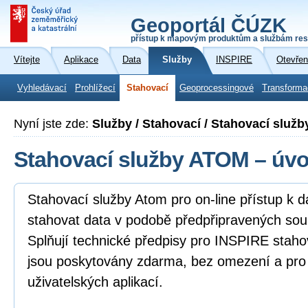
Geoportál ČÚZK
přístup k mapovým produktům a službám res
Vítejte
Aplikace
Data
Služby
INSPIRE
Otevřen
Vyhledávací
Prohlížecí
Stahovací
Geoprocessingové
Transforma
Nyní jste zde:
Služby / Stahovací / Stahovací služ
Stahovací služby ATOM – úv
Stahovací služby Atom pro on-line přístup k 
stahovat data v podobě předpřipravených sou
Splňují technické předpisy pro INSPIRE staho
jsou poskytovány zdarma, bez omezení a pro
uživatelských aplikací.