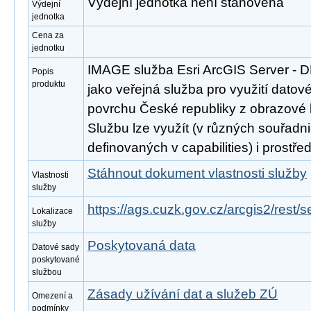
Výdejní jednotka není stanovena
Výdejní
jednotka
Cena za
jednotku
IMAGE služba Esri ArcGIS Server - 
Popis
produktu
jako veřejná služba pro využití datov
povrchu České republiky z obrazové
Službu lze využít (v různých souřad
definovaných v capabilities) i prost
Stáhnout dokument vlastnosti služby
Vlastnosti
služby
https://ags.cuzk.gov.cz/arcgis2/rest
Lokalizace
služby
Poskytovaná data
Datové sady
poskytované
službou
Zásady užívání dat a služeb ZÚ
Omezení a
podmínky