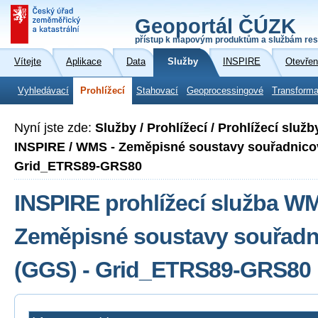
Geoportál ČÚZK
přístup k mapovým produktům a službám res
Vítejte
Aplikace
Data
Služby
INSPIRE
Otevřen
Vyhledávací
Prohlížecí
Stahovací
Geoprocessingové
Transforma
Nyní jste zde:
Služby / Prohlížecí / Prohlížecí slu
INSPIRE / WMS - Zeměpisné soustavy souřadnicov
Grid_ETRS89-GRS80
INSPIRE prohlížecí služba W
Zeměpisné soustavy souřadni
(GGS) - Grid_ETRS89-GRS80