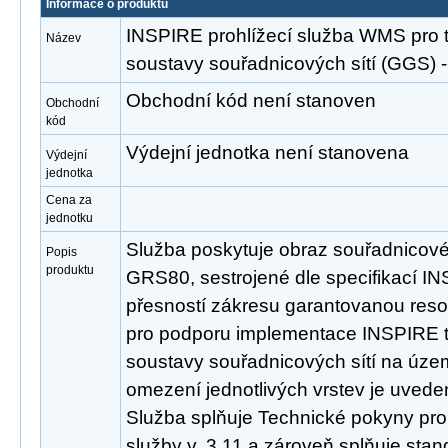
Informace o produktu
INSPIRE prohlížecí služba WMS pro
Název
soustavy souřadnicových sítí (GGS
Obchodní kód není stanoven
Obchodní
kód
Výdejní jednotka není stanovena
Výdejní
jednotka
Cena za
jednotku
Služba poskytuje obraz souřadnicov
Popis
produktu
GRS80, sestrojené dle specifikací INS
přesností zákresu garantovanou reso
pro podporu implementace INSPIRE
soustavy souřadnicových sítí na úze
omezení jednotlivých vrstev je uveden
Služba splňuje Technické pokyny pro
služby v. 3.11 a zároveň splňuje st