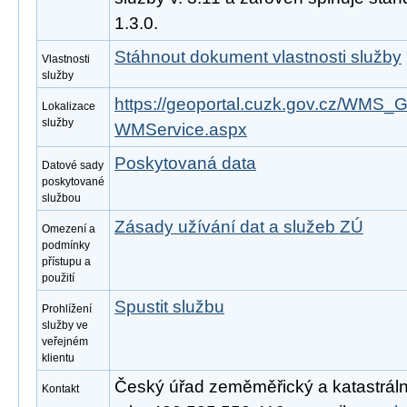
1.3.0.
Stáhnout dokument vlastnosti služby
Vlastnosti
služby
https://geoportal.cuzk.gov.cz/WM
Lokalizace
služby
WMService.aspx
Poskytovaná data
Datové sady
poskytované
službou
Zásady užívání dat a služeb ZÚ
Omezení a
podmínky
přístupu a
použití
Spustit službu
Prohlížení
služby ve
veřejném
klientu
Český úřad zeměměřický a katastrální
Kontakt