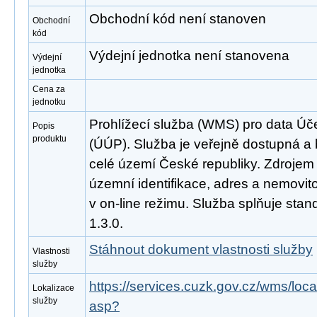
Obchodní kód není stanoven
Obchodní
kód
Výdejní jednotka není stanovena
Výdejní
jednotka
Cena za
jednotku
Prohlížecí služba (WMS) pro data Ú
Popis
produktu
(ÚÚP). Služba je veřejně dostupná a
celé území České republiky. Zdrojem 
územní identifikace, adres a nemovito
v on-line režimu. Služba splňuje st
1.3.0.
Stáhnout dokument vlastnosti služby
Vlastnosti
služby
https://services.cuzk.gov.cz/wms/l
Lokalizace
služby
asp?