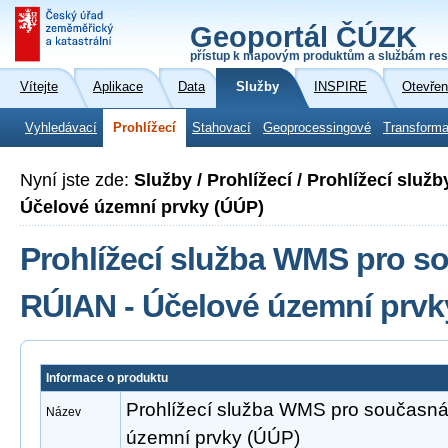
Geoportál ČÚZK
přístup k mapovým produktům a službám res
Vítejte
Aplikace
Data
Služby
INSPIRE
Otevřen
Vyhledávací
Prohlížecí
Stahovací
Geoprocessingové
Transforma
Nyní jste zde:
Služby / Prohlížecí / Prohlížecí slu
Účelové územní prvky (ÚÚP)
Prohlížecí služba WMS pro s
RÚIAN - Účelové územní prvk
Informace o produktu
Prohlížecí služba WMS pro současná
Název
územní prvky (ÚÚP)