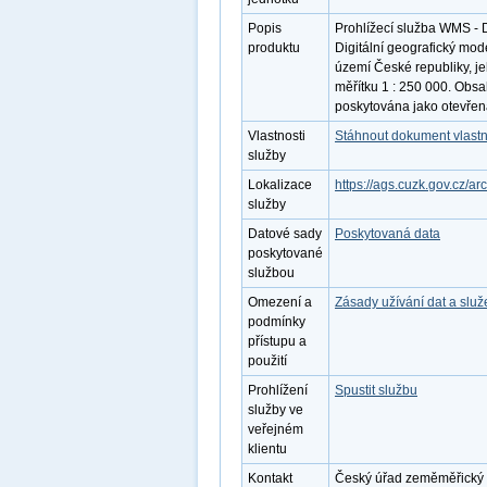
Popis
Prohlížecí služba WMS - 
produktu
Digitální geografický mo
území České republiky, j
měřítku 1 : 250 000. Obsa
poskytována jako otevřen
Vlastnosti
Stáhnout dokument vlastn
služby
Lokalizace
https://ags.cuzk.gov.cz/
služby
Datové sady
Poskytovaná data
poskytované
službou
Omezení a
Zásady užívání dat a slu
podmínky
přístupu a
použití
Prohlížení
Spustit službu
služby ve
veřejném
klientu
Kontakt
Český úřad zeměměřický a 