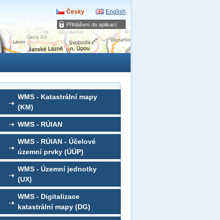
Česky
English
Přihlášení do aplikací
WMS - Katastrální mapy
(KM)
WMS - RÚIAN
WMS - RÚIAN - Účelové
územní prvky (ÚÚP)
WMS - Územní jednotky
(UX)
WMS - Digitalizace
katastrální mapy (DG)