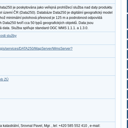
Data250 je poskytována jako veřejná prohlížecí služba nad daty produktu
del území ČR (Data250). Databáze Data250 je digitální geografický model
ehož minimální polohová přesnost je 125 m a podrobnost odpovídá
h Data250 tvoří cca 50 typů geografických objektů. Data jsou
á data. Služba splňuje standard OGC WMS 1.1.1. a 1.3.0.
osti služby
arcgis/services/DATA250/MapServer/WmsServer?
žeb ZÚ
katastrální, Srovnal Pavel, Mgr. , tel: +420 585 552 410 , e-mail: