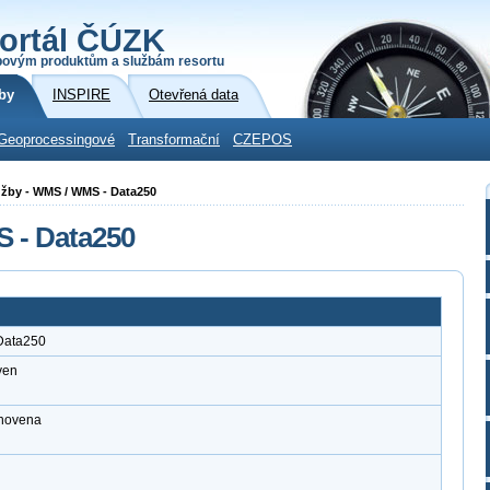
ortál ČÚZK
povým produktům a službám resortu
by
INSPIRE
Otevřená data
Geoprocessingové
Transformační
CZEPOS
služby - WMS / WMS - Data250
S - Data250
 Data250
ven
anovena