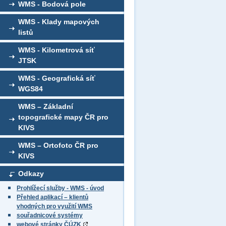
WMS - Bodová pole
WMS - Klady mapových
listů
WMS - Kilometrová síť
JTSK
WMS - Geografická síť
WGS84
WMS – Základní
topografické mapy ČR pro
KIVS
WMS – Ortofoto ČR pro
KIVS
Odkazy
Prohlížecí služby - WMS - úvod
Přehled aplikací – klientů
vhodných pro využití WMS
souřadnicové systémy
webové stránky ČÚZK