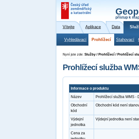
Geop
přístup k ma
Vítejte
Aplikace
Data
Služ
Vyhledávací
Prohlížecí
Stahovací
Nyní jste zde:
Služby / Prohlížecí / Prohlížecí 
Prohlížecí služba WM
Informace o produktu
Název
Prohlížecí služba WMS -
Obchodní
Obchodní kód není stano
kód
Výdejní
Výdejní jednotka není st
jednotka
Cena za
jednotku